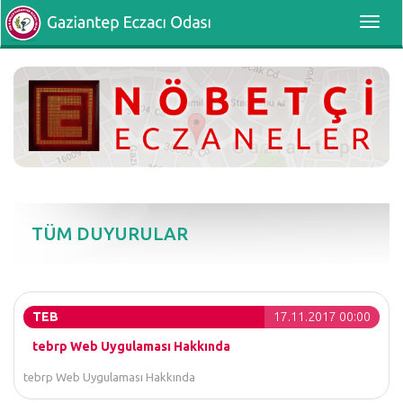
Toggl
navig
TÜM DUYURULAR
TEB
17.11.2017 00:00
tebrp Web Uygulaması Hakkında
tebrp Web Uygulaması Hakkında