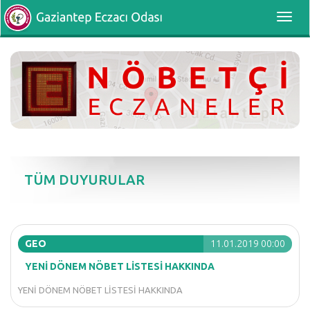
Toggl
navig
TÜM DUYURULAR
GEO
11.01.2019 00:00
YENİ DÖNEM NÖBET LİSTESİ HAKKINDA
YENİ DÖNEM NÖBET LİSTESİ HAKKINDA