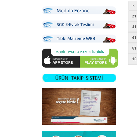
<
21
41
61
81
10