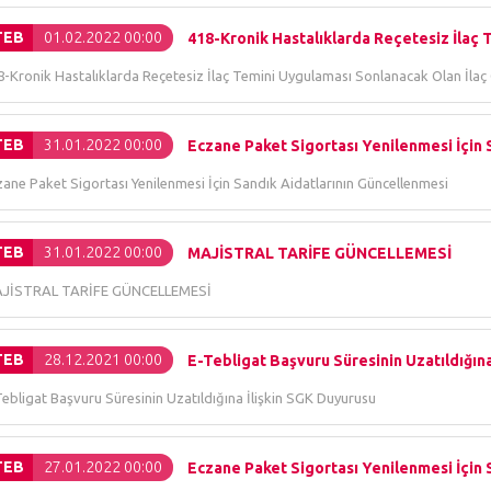
TEB
01.02.2022 00:00
418-Kronik Hastalıklarda Reçetesiz İlaç 
8-Kronik Hastalıklarda Reçetesiz İlaç Temini Uygulaması Sonlanacak Olan İlaç
TEB
31.01.2022 00:00
Eczane Paket Sigortası Yenilenmesi İçin S
zane Paket Sigortası Yenilenmesi İçin Sandık Aidatlarının Güncellenmesi
TEB
31.01.2022 00:00
MAJİSTRAL TARİFE GÜNCELLEMESİ
JİSTRAL TARİFE GÜNCELLEMESİ
TEB
28.12.2021 00:00
E-Tebligat Başvuru Süresinin Uzatıldığına
ebligat Başvuru Süresinin Uzatıldığına İlişkin SGK Duyurusu
TEB
27.01.2022 00:00
Eczane Paket Sigortası Yenilenmesi İçin S