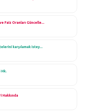
e Faiz Oranları Güncelle...
elerini karşılamak istey...
ü Hk.
ri Hakkında