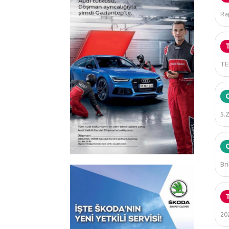
Rap
TEB
5.Z
Bri
202