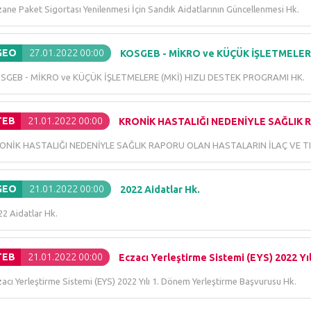
ane Paket Sigortası Yenilenmesi İçin Sandık Aidatlarının Güncellenmesi Hk.
GEO
27.01.2022 00:00
KOSGEB - MİKRO ve KÜÇÜK İŞLETMELERE
SGEB - MİKRO ve KÜÇÜK İŞLETMELERE (MKİ) HIZLI DESTEK PROGRAMI HK.
TEB
21.01.2022 00:00
KRONİK HASTALIĞI NEDENİYLE SAĞLIK R
ONİK HASTALIĞI NEDENİYLE SAĞLIK RAPORU OLAN HASTALARIN İLAÇ VE T
GEO
21.01.2022 00:00
2022 Aidatlar Hk.
22 Aidatlar Hk.
TEB
21.01.2022 00:00
Eczacı Yerleştirme Sistemi (EYS) 2022 Yıl
acı Yerleştirme Sistemi (EYS) 2022 Yılı 1. Dönem Yerleştirme Başvurusu Hk.