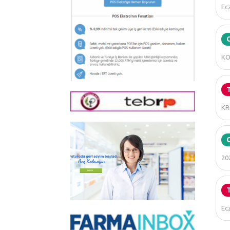
Ecz
KO
KR
20
Ecz