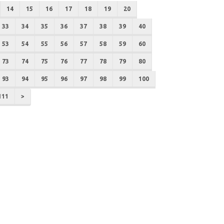
14
15
16
17
18
19
20
33
34
35
36
37
38
39
40
53
54
55
56
57
58
59
60
73
74
75
76
77
78
79
80
93
94
95
96
97
98
99
100
111
>