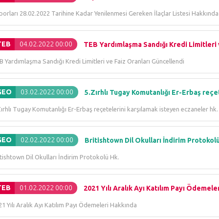
orları 28.02.2022 Tarihine Kadar Yenilenmesi Gereken İlaçlar Listesi Hakkında
TEB
04.02.2022 00:00
TEB Yardımlaşma Sandığı Kredi Limitleri v
 Yardımlaşma Sandığı Kredi Limitleri ve Faiz Oranları Güncellendi
GEO
03.02.2022 00:00
5.Zırhlı Tugay Komutanlığı Er-Erbaş reçet
ırhlı Tugay Komutanlığı Er-Erbaş reçetelerini karşılamak isteyen eczaneler hk.
GEO
02.02.2022 00:00
Britishtown Dil Okulları İndirim Protokol
tishtown Dil Okulları İndirim Protokolü Hk.
TEB
01.02.2022 00:00
2021 Yılı Aralık Ayı Katılım Payı Ödemele
1 Yılı Aralık Ayı Katılım Payı Ödemeleri Hakkında