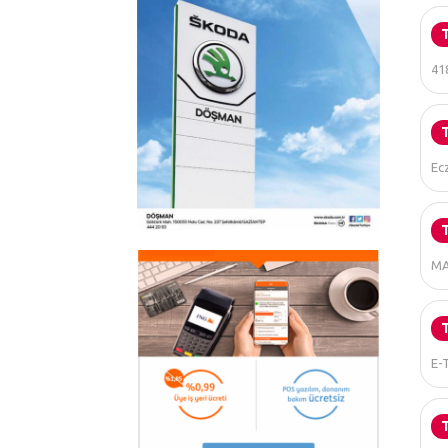
41
Ec
MA
E-T