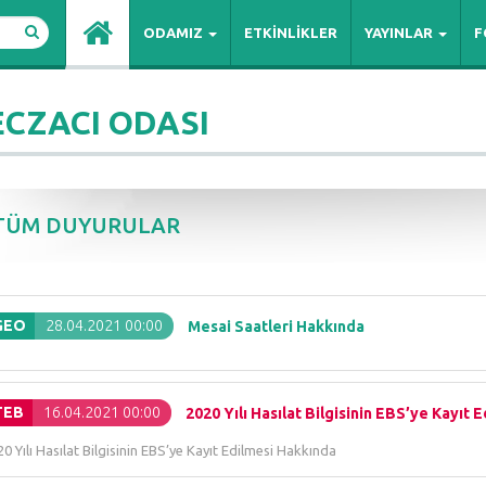
ODAMIZ
ETKİNLİKLER
YAYINLAR
F
ECZACI ODASI
TÜM DUYURULAR
GEO
28.04.2021 00:00
Mesai Saatleri Hakkında
TEB
16.04.2021 00:00
2020 Yılı Hasılat Bilgisinin EBS’ye Kayıt 
0 Yılı Hasılat Bilgisinin EBS’ye Kayıt Edilmesi Hakkında