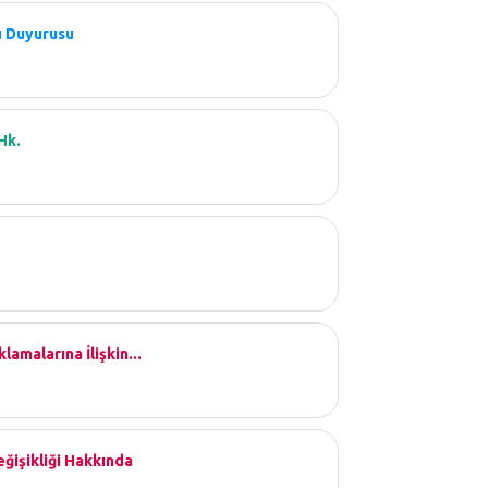
lu Duyurusu
Hk.
amalarına İlişkin...
ğişikliği Hakkında