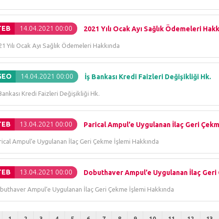
TEB
14.04.2021 00:00
2021 Yılı Ocak Ayı Sağlık Ödemeleri Hak
21 Yılı Ocak Ayı Sağlık Ödemeleri Hakkında
GEO
14.04.2021 00:00
İş Bankası Kredi Faizleri Değişikliği Hk.
Bankası Kredi Faizleri Değişikliği Hk.
TEB
13.04.2021 00:00
Parical Ampul’e Uygulanan İlaç Geri Çek
rical Ampul’e Uygulanan İlaç Geri Çekme İşlemi Hakkında
TEB
13.04.2021 00:00
Dobuthaver Ampul’e Uygulanan İlaç Geri 
buthaver Ampul’e Uygulanan İlaç Geri Çekme İşlemi Hakkında
1
2
3
4
5
6
7
8
9
10
11
12
13