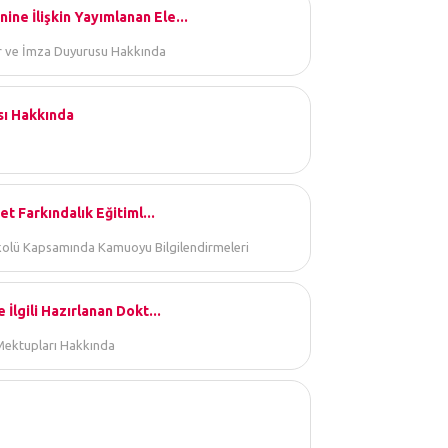
ne İlişkin Yayımlanan Ele...
or ve İmza Duyurusu Hakkında
sı Hakkında
t Farkındalık Eğitiml...
tokolü Kapsamında Kamuoyu Bilgilendirmeleri
İlgili Hazırlanan Dokt...
 Mektupları Hakkında