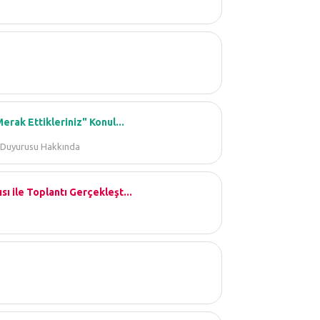
erak Ettikleriniz" Konul...
m Duyurusu Hakkında
ı ile Toplantı Gerçekleşt...