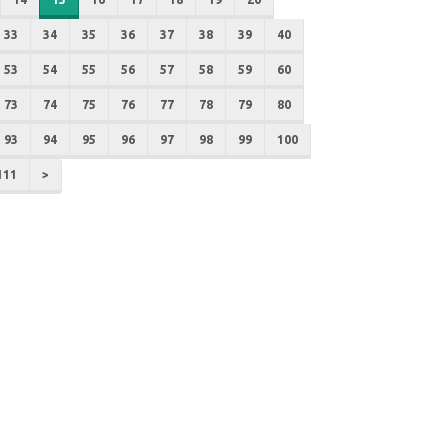
33
34
35
36
37
38
39
40
53
54
55
56
57
58
59
60
73
74
75
76
77
78
79
80
93
94
95
96
97
98
99
100
111
>