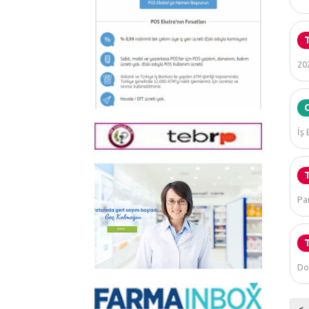
20
İş 
Pa
Do
<