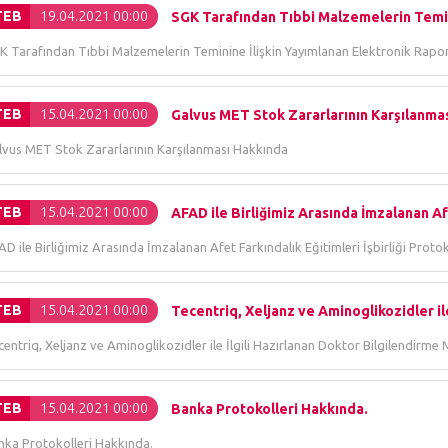
TEB
19.04.2021 00:00
SGK Tarafından Tıbbi Malzemelerin Temini
K Tarafından Tıbbi Malzemelerin Teminine İlişkin Yayımlanan Elektronik Rap
TEB
15.04.2021 00:00
Galvus MET Stok Zararlarının Karşılanma
lvus MET Stok Zararlarının Karşılanması Hakkında
TEB
15.04.2021 00:00
AFAD ile Birliğimiz Arasında İmzalanan Afe
D ile Birliğimiz Arasında İmzalanan Afet Farkındalık Eğitimleri İşbirliği Pro
TEB
15.04.2021 00:00
Tecentriq, Xeljanz ve Aminoglikozidler ile 
entriq, Xeljanz ve Aminoglikozidler ile İlgili Hazırlanan Doktor Bilgilendirme
TEB
15.04.2021 00:00
Banka Protokolleri Hakkında.
nka Protokolleri Hakkında.