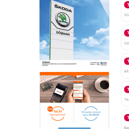
SG
Ga
AFA
Tec
Ba