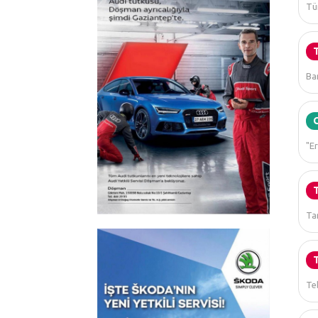
Tü
Ba
"E
Tar
Te