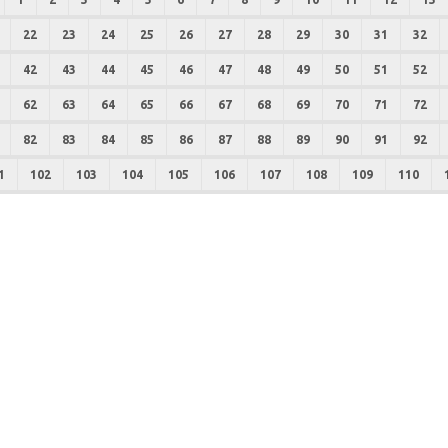
22
23
24
25
26
27
28
29
30
31
32
42
43
44
45
46
47
48
49
50
51
52
62
63
64
65
66
67
68
69
70
71
72
82
83
84
85
86
87
88
89
90
91
92
1
102
103
104
105
106
107
108
109
110