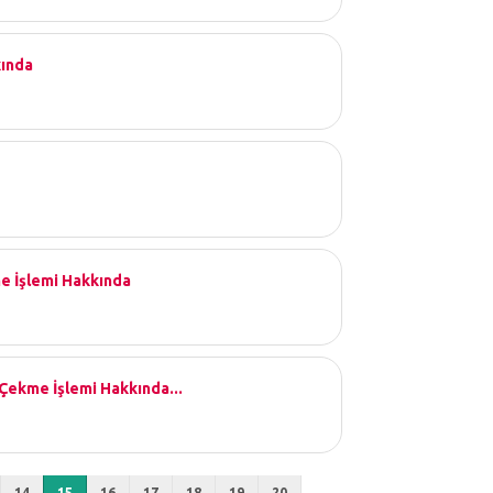
kında
me İşlemi Hakkında
Çekme İşlemi Hakkında...
14
15
16
17
18
19
20