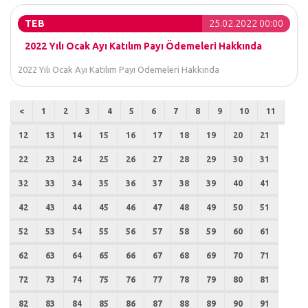
TEB
25.02.2022 00:00
2022 Yılı Ocak Ayı Katılım Payı Ödemeleri Hakkında
2022 Yılı Ocak Ayı Katılım Payı Ödemeleri Hakkında
<
1
2
3
4
5
6
7
8
9
10
11
12
13
14
15
16
17
18
19
20
21
22
23
24
25
26
27
28
29
30
31
32
33
34
35
36
37
38
39
40
41
42
43
44
45
46
47
48
49
50
51
52
53
54
55
56
57
58
59
60
61
62
63
64
65
66
67
68
69
70
71
72
73
74
75
76
77
78
79
80
81
82
83
84
85
86
87
88
89
90
91