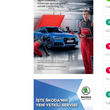
Sab
NÖ
İT
St
Sab