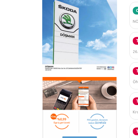
NÖ
26.
ÖN
Kro