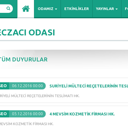
ODAMIZ
ETKİNLİKLER
YAYINLAR
F
ECZACI ODASI
TÜM DUYURULAR
GEO
06.12.2016 00:00
SURİYELİ MÜLTECİ REÇETELERİNİN TESL
RİYELİ MÜLTECİ REÇETELERİNİN TESLİMATI HK.
GEO
05.12.2016 00:00
4 MEVSİM KOZMETİK FİRMASI HK.
MEVSİM KOZMETİK FİRMASI HK.