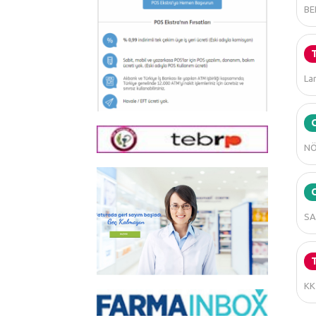
BE
La
NÖ
SA
KK