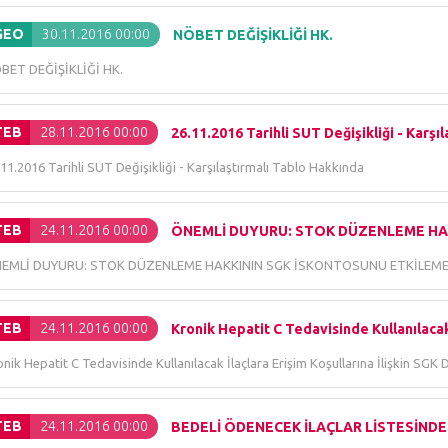
GEO
30.11.2016 00:00
NÖBET DEĞİŞİKLİĞİ HK.
BET DEĞİŞİKLİĞİ HK.
TEB
28.11.2016 00:00
26.11.2016 Tarihli SUT Değişikliği - Karşıl
11.2016 Tarihli SUT Değişikliği - Karşılaştırmalı Tablo Hakkında
TEB
24.11.2016 00:00
ÖNEMLİ DUYURU: STOK DÜZENLEME HAK
EMLİ DUYURU: STOK DÜZENLEME HAKKININ SGK İSKONTOSUNU ETKİLEMEY
TEB
24.11.2016 00:00
Kronik Hepatit C Tedavisinde Kullanılacak 
nik Hepatit C Tedavisinde Kullanılacak İlaçlara Erişim Koşullarına İlişkin SG
TEB
24.11.2016 00:00
BEDELİ ÖDENECEK İLAÇLAR LİSTESİNDE