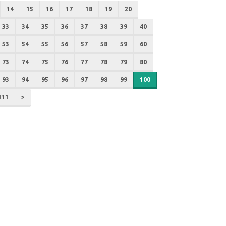
14
15
16
17
18
19
20
33
34
35
36
37
38
39
40
53
54
55
56
57
58
59
60
73
74
75
76
77
78
79
80
93
94
95
96
97
98
99
100
111
>