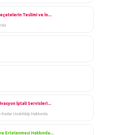
çetelerin Teslimi ve İn...
ında
asyon İptali Servisleri...
ye Kadar Uzatıldığı Hakkında
ine Ertelenmesi Hakkında...