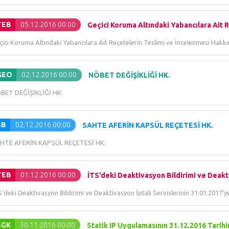
TEB
05.12.2016 00:00
Geçici Koruma Altındaki Yabancılara Ait Re
çici Koruma Altındaki Yabancılara Ait Reçetelerin Teslimi ve İncelenmesi Hakk
GEO
02.12.2016 00:00
NÖBET DEĞİŞİKLİĞİ HK.
BET DEĞİŞİKLİĞİ HK.
SB
02.12.2016 00:00
SAHTE AFERİN KAPSÜL REÇETESİ HK.
HTE AFERİN KAPSÜL REÇETESİ HK.
TEB
01.12.2016 00:00
İTS’deki Deaktivasyon Bildirimi ve Deaktiv
’deki Deaktivasyon Bildirimi ve Deaktivasyon İptali Servislerinin 31.01.2017’
SGK
30.11.2016 00:00
Statik IP Uygulamasının 31.12.2016 Tarih