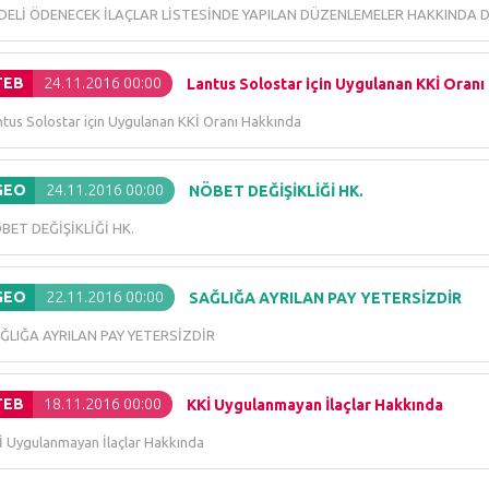
DELİ ÖDENECEK İLAÇLAR LİSTESİNDE YAPILAN DÜZENLEMELER HAKKINDA 
TEB
24.11.2016 00:00
Lantus Solostar için Uygulanan KKİ Oranı
ntus Solostar için Uygulanan KKİ Oranı Hakkında
GEO
24.11.2016 00:00
NÖBET DEĞİŞİKLİĞİ HK.
BET DEĞİŞİKLİĞİ HK.
GEO
22.11.2016 00:00
SAĞLIĞA AYRILAN PAY YETERSİZDİR
ĞLIĞA AYRILAN PAY YETERSİZDİR
TEB
18.11.2016 00:00
KKİ Uygulanmayan İlaçlar Hakkında
İ Uygulanmayan İlaçlar Hakkında