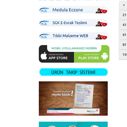
<
21
41
61
81
10