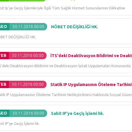
it Ip’ye Geçiş İşlemleriyle İlgili Tüm Sağlık Hizmet Sunucularının Dikkatine
GEO
30.11.2016 00:00
NÖBET DEĞİŞİKLİĞİ HK.
BET DEĞİŞİKLİĞİ HK.
TEB
30.11.2016 00:00
İTS'deki Deaktivasyon Bildirimi ve Deakt
S'deki Deaktivasyon Bildirimi ve Deaktivasyon İptali Uygulamaları Konusunda
TEB
30.11.2016 00:00
Statik IP Uygulamasının Öteleme Tarihinin
atik IP Uygulamasının Öteleme Tarihinin Netleştirilmesi Hakkında Sosyal Gü
GEO
30.11.2016 00:00
Sabit IP’ye Geçiş İşlemi hk.
it IP’ye Geçiş İşlemi hk.