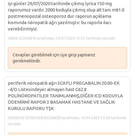
iyi günler 29/07/2020 tarihinde çıkmış lyrica 150 mg
raporumuz vardır. 2000 koduyla çıkmış olup alt tanı m81.0
postmenopozal osteoporoz dur. raporun açıklama
kısmında nöropatik ağrı yazılmıştır. bu raporla ilacı
verebilirmiyiz.
ABİDE ECZANESİ tarafından, 30.07.2020 11:32 tarihinde soruldu.
Cevapları görebilmek için üye girişi yapmanız
gerekmektedir.
periferik nöropatik ağrı SGKFLI PREGABALIN 20.00-EK
-4/D Listesindeyer almayan hast G62.8
POLİNÖROPATİLER TANIMLANMIŞ,DİĞER ICD KODUYLA
ÖDENİRMİ RAPOR 3 BASAMAK HASTANE VE SAĞLIK
KURULU RAPORU TŞK
ISTASYON ÖZSÖYLER ECZANESİ tarafından, 16.04.2020 15:28 tarihinde
soruldu.