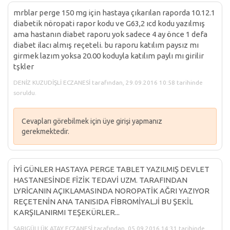
mrblar perge 150 mg için hastaya çıkarılan raporda 10.12.1
diabetik nöropati rapor kodu ve G63,2 ıcd kodu yazılmış
ama hastanın diabet raporu yok sadece 4 ay önce 1 defa
diabet ilacı almış reçeteli. bu raporu katılım paysız mı
girmek lazım yoksa 20.00 koduyla katılım paylı mı girilir
tşkler
DENİZ KUZUDİŞLİ ECZANESİ tarafından, 29.09.2016 10:58 tarihinde
soruldu.
Cevapları görebilmek için üye girişi yapmanız
gerekmektedir.
İYİ GÜNLER HASTAYA PERGE TABLET YAZILMIŞ DEVLET
HASTANESİNDE FİZİK TEDAVİ UZM. TARAFINDAN
LYRİCANIN AÇIKLAMASINDA NOROPATİK AĞRI YAZIYOR
REÇETENİN ANA TANISIDA FİBROMİYALJİ BU ŞEKİL
KARŞILANIRMI TEŞEKÜRLER...
SARIGÜLLÜK ATAY ECZANESİ tarafından, 05.09.2016 14:31 tarihinde