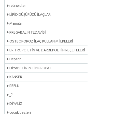
retınoidler
LİPİD DÜŞÜRÜCÜ İLAÇLAR
Mamalar
PREGABALİN TEDAVİSİ
OSTEOPOROZ İLAÇ KULLANIM İLKELERİ
ERİTROPOİETİN VE DARBEPOETİN REÇETELERİ
Hepatit
DİYABETİK POLİNÖROPATİ
KANSER
REFLÜ
_?
DİYALİZ
çocuk bezleri