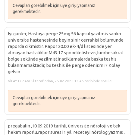
Cevapları görebilmek için üye girişi yapmanız
gerekmektedir.
Iyi gunler, Hastaya perge 25mg 56 kapsul yazilmis sanko
universite hastanesinde beyin sinir cerrahisi bolumunde
raporda cikmistir. Rapor 20.00 ek-4/d listesinde yer
almayan hastaliklar M43.17 spondilolistezis,lumbosakral
bolge seklinde yazilmistir aciklamalarda baska teshis
bulanmamaktadir, bu teshis ile perge odenir.mi ? Kolay
gelsin
NİLAY ECZANESİ tarafından, 25.02.2020 13:45 tarihinde soruldu.
Cevapları görebilmek için üye girişi yapmanız
gerekmektedir.
pregabalin ,10.09.2019 tarihli, üniversıte nöroloji ve tek
hekım raporlu.rapor süresi 1 yıl. receteyi nörolog yazmıs .