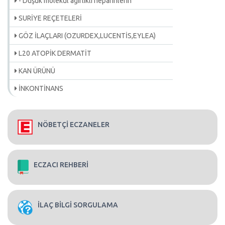
- Düşük molekül ağırlıklı heparinlerin
SURİYE REÇETELERİ
GÖZ İLAÇLARI (OZURDEX,LUCENTİS,EYLEA)
L20 ATOPİK DERMATİT
KAN ÜRÜNÜ
İNKONTİNANS
NÖBETÇİ ECZANELER
ECZACI REHBERİ
İLAÇ BİLGİ SORGULAMA