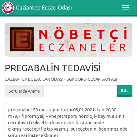
Toggl
navig
PREGABALİN TEDAVİSİ
GAZİANTEP ECZACILAR ODASI - SGK SORU-CEVAP SAYFASI
Sorularda Arama
BUL
pregabalin150 mg+rapor tarihi:05,01,2021+tanı20,00--
m79,7 fibromiyalji++heyetraporu:nöroloji+beyinve sinir
cerrahisi+fiziksel tıp kilis devlet hastanesinde
çıkmış.reçeteyi fiz tıp yazmış .bureçetenini ödenmesinde
sorun varmı.teşekkürler