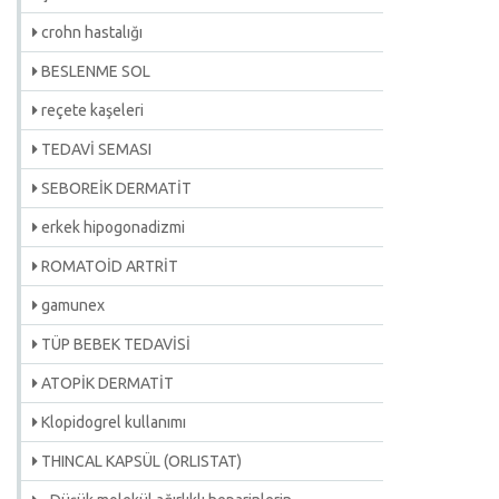
crohn hastalığı
BESLENME SOL
reçete kaşeleri
TEDAVİ SEMASI
SEBOREİK DERMATİT
erkek hipogonadizmi
ROMATOİD ARTRİT
gamunex
TÜP BEBEK TEDAVİSİ
ATOPİK DERMATİT
Klopidogrel kullanımı
THINCAL KAPSÜL (ORLISTAT)