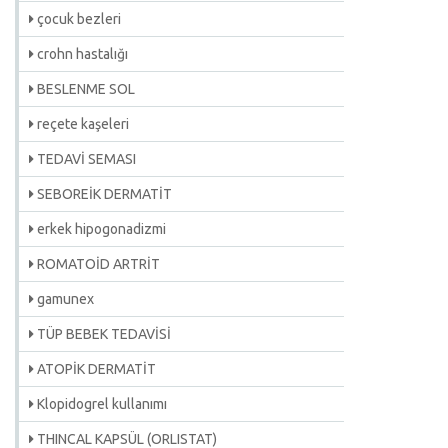
çocuk bezleri
crohn hastalığı
BESLENME SOL
reçete kaşeleri
TEDAVİ SEMASI
SEBOREİK DERMATİT
erkek hipogonadizmi
ROMATOİD ARTRİT
gamunex
TÜP BEBEK TEDAVİSİ
ATOPİK DERMATİT
Klopidogrel kullanımı
THINCAL KAPSÜL (ORLISTAT)