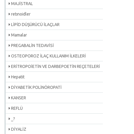
MAJİSTRAL
retınoidler
LİPİD DÜŞÜRÜCÜ İLAÇLAR
Mamalar
PREGABALİN TEDAVİSİ
OSTEOPOROZ İLAÇ KULLANIM İLKELERİ
ERİTROPOİETİN VE DARBEPOETİN REÇETELERİ
Hepatit
DİYABETİK POLİNÖROPATİ
KANSER
REFLÜ
_?
DİYALİZ