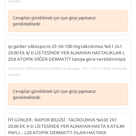
soruldu.
Cevapları görebilmek için üye girişi yapmanız
gerekmektedir.
iyi günler sıklosporın 25-50-100 mg takrolımus %0.1 2x1
20.00 Ek 4/ D LİSTESİNDE YER ALMAYAN HASTALIKLAR L
20.8 ATOPİK DİĞER DERMATİT tanıya göre verebilirmiyiz
ISTASYON ÖZSÖYLER ECZANESİ tarafından, 19.11.2019 16:02 tarihinde
soruldu.
Cevapları görebilmek için üye girişi yapmanız
gerekmektedir.
İYİ GÜNLER ; RAPOR BİLGİSİ : TACROLİMUS %0.03 2X1
20.00 EK 4-D LİSTESİNDE YER ALMAYAN HASTA KATILIM
PAYLI ... L20 ATOPİK DERMATİT OLAN HASTAYA