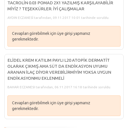
TACROLİN 0.03 POMAD 2X1 YAZILMIŞ KARŞILAYABİLİR
MİYİZ ? TEŞEKKÜRLER. İYİ ÇALIŞMALAR
AYDIN ECZANESİ tarafından, 09.11.2017 10:01 tarihinde soruldu.
Cevapları görebilmek için üye girişi yapmanız
gerekmektedir.
ELİDEL KREM KATILIM PAYLI L20 ATOPİK DERMATİT
OLARAK ÇIKMIŞ AMA SÜT DA ENDİKASYON UYUMU
ARANAN İLAÇ DİYOR VEREBİLİRMİYİM YOKSA UYGUN
ENDİKASYONMU EKLENMELİ
BAHAR ECZANESI tarafından, 06.11.2017 16:18 tarihinde soruldu.
Cevapları görebilmek için üye girişi yapmanız
gerekmektedir.