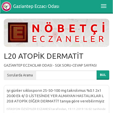
Toggl
navig
L20 ATOPİK DERMATİT
GAZİANTEP ECZACILAR ODASI - SGK SORU-CEVAP SAYFASI
Sorularda Arama
BUL
iyi günler sıklosporın 25-50-100 mg takrolımus %0.1 2x1
20.00 Ek 4/ D LİSTESİNDE YER ALMAYAN HASTALIKLAR L
20.8 ATOPİK DİĞER DERMATİT tanıya göre verebilirmiyiz
ISTASYON ÖZSÖYLER ECZANESİ tarafından, 19.11.2019 16:02 tarihinde