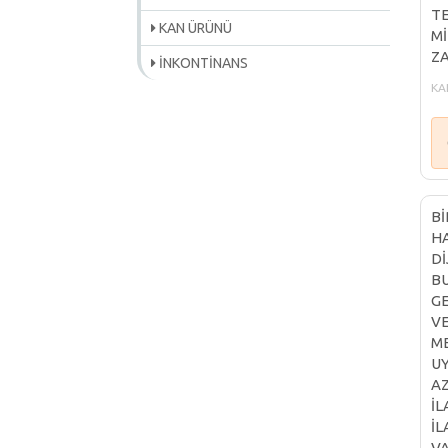
TE
KAN ÜRÜNÜ
Mİ
Z
İNKONTİNANS
KAL
Bİ
HA
Dİ
BU
GE
VE
ME
UY
AZ
İL
İL
VA