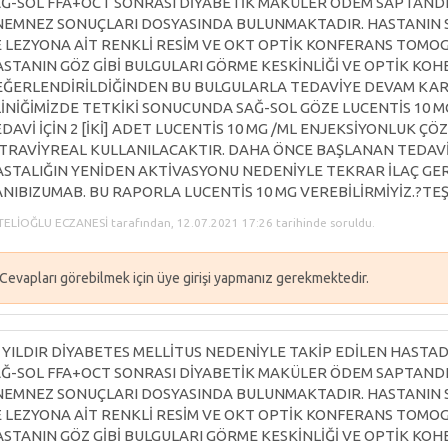
Ğ-SOL FFA+OCT SONRASI DİYABETİK MAKÜLER ÖDEM SAPTANDI
EMNEZ SONUÇLARI DOSYASINDA BULUNMAKTADIR. HASTANIN S
 LEZYONA AİT RENKLİ RESİM VE OKT OPTİK KONFERANS TOMOG
STANIN GÖZ GİBİ BULGULARI GÖRME KESKİNLİĞİ VE OPTİK KO
ĞERLENDİRİLDİĞİNDEN BU BULGULARLA TEDAVİYE DEVAM KARAR
İNİĞİMİZDE TETKİKİ SONUCUNDA SAĞ-SOL GÖZE LUCENTİS 10 
DAVİ İÇİN 2 [İKİ] ADET LUCENTİS 10 MG /ML ENJEKSİYONLUK ÇÖZ
TRAVİYREAL KULLANILACAKTIR. DAHA ÖNCE BAŞLANAN TEDAVİ
STALIĞIN YENİDEN AKTİVASYONU NEDENİYLE TEKRAR İLAÇ GE
NIBIZUMAB. BU RAPORLA LUCENTİS 10 MG VEREBİLİRMİYİZ.?T
TELİOĞLU ECZANESİ tarafından, 12.07.2021 17:26 tarihinde soruldu.
Cevapları görebilmek için üye girişi yapmanız gerekmektedir.
 YILDIR DİYABETES MELLİTUS NEDENİYLE TAKİP EDİLEN HASTAD
Ğ-SOL FFA+OCT SONRASI DİYABETİK MAKÜLER ÖDEM SAPTANDI
EMNEZ SONUÇLARI DOSYASINDA BULUNMAKTADIR. HASTANIN S
 LEZYONA AİT RENKLİ RESİM VE OKT OPTİK KONFERANS TOMOG
STANIN GÖZ GİBİ BULGULARI GÖRME KESKİNLİĞİ VE OPTİK KO