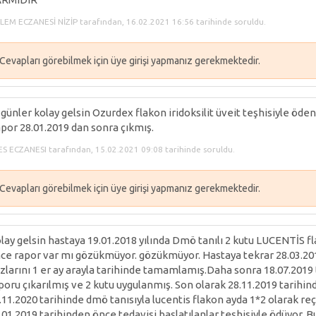
EM ECZANESİ NİZİP tarafından, 16.02.2021 16:56 tarihinde soruldu.
Cevapları görebilmek için üye girişi yapmanız gerekmektedir.
i günler kolay gelsin Ozurdex flakon iridoksilit üveit teşhisiyle öden
por 28.01.2019 dan sonra çıkmış.
S ECZANESI tarafından, 15.02.2021 09:08 tarihinde soruldu.
Cevapları görebilmek için üye girişi yapmanız gerekmektedir.
lay gelsin hastaya 19.01.2018 yılında Dmö tanılı 2 kutu LUCENTİS f
ce rapor var mı gözükmüyor. gözükmüyor. Hastaya tekrar 28.03.201
zlarını 1 er ay arayla tarihinde tamamlamış.Daha sonra 18.07.2019
poru çıkarılmış ve 2 kutu uygulanmış. Son olarak 28.11.2019 tarihi
.11.2020 tarihinde dmö tanısıyla lucentis flakon ayda 1*2 olarak re
.01.2019 tarihinden önce tedavisi başlatılanlar teşhisiyle ödüyor. B