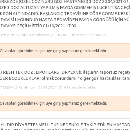
RKEZDE (ÖZEL GÖZ NURU GÖZ HASTANESİ) 3 DOZ 20,04,2021-21,
ZE 3 DOZ ALTUZAN YAPILMIŞ FAYDA GÖRMEMİŞ LUCENTISA GEÇİL
KRON ALTINDADIR. BAŞLANGIÇ TEDAVİSİNE GÖRE GÖRME KESK
DAVİSİ UYGUNDUR.HASTA TEDAVİDEN FAYDA GÖRDÜĞÜ İÇİN YÜ
DAVİYE GEÇİLMİŞTİR 01/10/2021 17:00
RYA ATAY ECZANESI tarafından, 21.10.2021 10:49 tarihinde soruldu.
Cevapları görebilmek için üye girişi yapmanız gerekmektedir.
FRESH TEK DOZ , LIPOTEARS , DRYEX vb. ilaçların raporsuz reçet
ĞER BOZUKLUKLARI olmak zorundamı ? diğer göz hastalıkları tanı
 ECZANESİ tarafından, 05.08.2021 13:16 tarihinde soruldu.
Cevapları görebilmek için üye girişi yapmanız gerekmektedir.
 YILDIR DİYABETES MELLİTUS NEDENİYLE TAKİP EDİLEN HASTAD