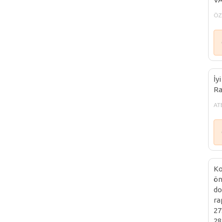
ÖZL
İy
Ra
ATE
Ko
ön
do
ra
27
28