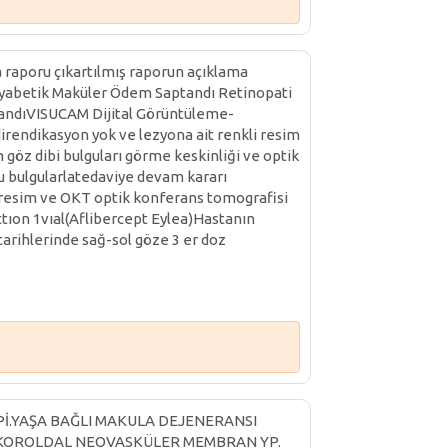
ea raporu çıkartılmış raporun açıklama
Diyabetik Maküler Ödem Saptandı Retinopati
tandıVISUCAM Dijital Görüntüleme-
rendikasyon yok ve lezyona ait renkli resim
öz dibi bulguları görme keskinliği ve optik
u bulgularlatedaviye devam kararı
i resim ve OKT optik konferans tomografisi
tıon 1vıal(Aflibercept Eylea)Hastanın
rihlerinde sağ-sol göze 3 er doz
TİPİ.YAŞA BAĞLI MAKULA DEJENERANSI
L KOROLDAL NEOVASKÜLER MEMBRAN YP.