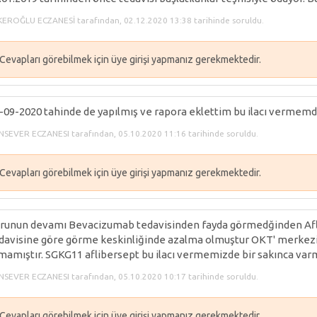
KEROĞLU ECZANESİ tarafından, 02.12.2020 13:38 tarihinde soruldu.
Cevapları görebilmek için üye girişi yapmanız gerekmektedir.
-09-2020 tahinde de yapılmış ve rapora eklettim bu ilacı vermemd
NSEVER ECZANESI tarafından, 05.10.2020 11:16 tarihinde soruldu.
Cevapları görebilmek için üye girişi yapmanız gerekmektedir.
runun devamı Bevacizumab tedavisinden fayda görmedğinden Aflib
davisine göre görme keskinliğinde azalma olmuştur OKT' merkezi 
mamıştır. SGKG11 aflibersept bu ilacı vermemizde bir sakınca varm
NSEVER ECZANESI tarafından, 05.10.2020 10:17 tarihinde soruldu.
Cevapları görebilmek için üye girişi yapmanız gerekmektedir.