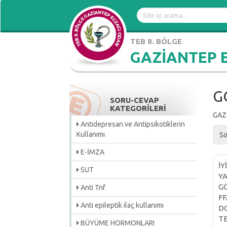
TEB 8. BÖLGE
GAZİANTEP 
G
SORU-CEVAP
KATEGORİLERİ
GAZ
Antidepresan ve Antipsikotiklerin
Kullanımı
So
E-İMZA
İY
SUT
YA
GÖ
Anti Tnf
FF
Anti epileptik ilaç kullanımı
DO
TE
BÜYÜME HORMONLARI