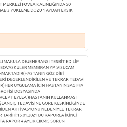
 MERKEZİ FOVEA KALINLIĞINDA 50
AB 3 YUKLEME DOZU 1 AYDAN EKSIK
ĞLI MAKULA DEJENERANSI TESBİT EDİLİP
NEOVASKULER MEMBRAN YP .VISUCAM
NMAKTADIR(HASTANIN GÖZ DİBİ
ERİ DEGERLENDİRİLEN VE TEKRAR TEDAVİ
R)HER UYGULAMA İCİN HASTANIN SAG FFA
GROFİSİ DOSYASINDA
ERCEPT EYLEA )HASTANIN KULLANMASI
ŞLANGIÇ TEDAVİSİNE GÖRE KESKİNLİGİNDE
NİDEN AKTİVASYONU NEDENİYLE TEKRAR
ARİHİ:15.01.2021 BU RAPORLA İKİNCİ
TA RAPOR 4 AYLIK CIKMIS SORUN