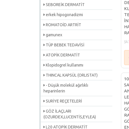
DE
SEBOREİK DERMATİT
KL
TE
erkek hipogonadizmi
İN
ROMATOİD ARTRİT
HA
RA
gamunex
ŞİL
TÜP BEBEK TEDAVİSİ
ATOPİK DERMATİT
Klopidogrel kullanımı
THINCAL KAPSÜL (ORLISTAT)
10
SA
- Düşük molekül ağırlıklı
AN
heparinlerin
LE
SURİYE REÇETELERİ
HA
GÖ
GÖZ İLAÇLARI
RA
(OZURDEX,LUCENTİS,EYLEA)
GÖ
L20 ATOPİK DERMATİT
EN