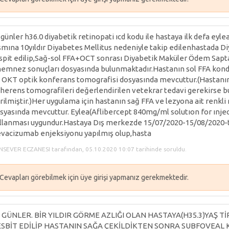
i günler h36.0 diyabetik retinopati ıcd kodu ile hastaya ilk defa eyl
smına 10yıldır Diyabetes Mellitus nedeniyle takip edilenhastada 
spit edilip,Sağ-sol FFA+OCT sonrası Diyabetik Maküler Ödem Sap
emnez sonuçları dosyasında bulunmaktadır.Hastanın sol FFA kondi
 OKT optik konferans tomografisi dosyasında mevcuttur.(Hastanın g
herens tomografileri değerlendirilen vetekrar tedavi gerekirse b
rilmiştir.)Her uygulama için hastanın sağ FFA ve lezyona ait renkl
syasında mevcuttur. Eylea(Aflibercept 840mg/ml solutıon for ınjec
llanması uygundur.Hastaya Dış merkezde 15/07/2020-15/08/2020-ta
vacizumab enjeksiyonu yapılmış olup,hasta
NSEVER ECZANESI tarafından, 05.10.2020 10:07 tarihinde soruldu.
Cevapları görebilmek için üye girişi yapmanız gerekmektedir.
İ GÜNLER. BİR YILDIR GÖRME AZLIĞI OLAN HASTAYA(H35.3)YAŞ 
SBİT EDİLİP HASTANIN SAĞA ÇEKİLDİKTEN SONRA SUBFOVEA