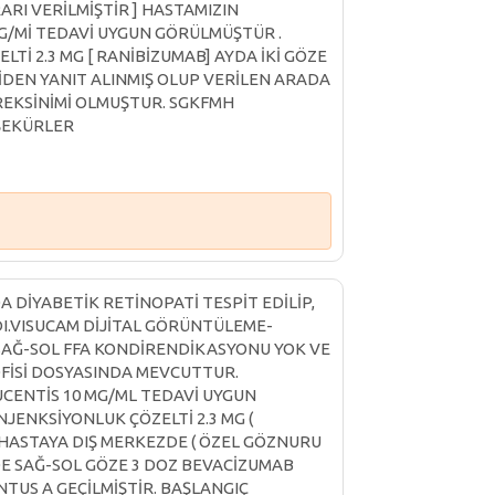
I VERİLMİŞTİR ] HASTAMIZIN
MG/Mİ TEDAVİ UYGUN GÖRÜLMÜŞTÜR .
ELTİ 2.3 MG [ RANİBİZUMAB] AYDA İKİ GÖZE
DEN YANIT ALINMIŞ OLUP VERİLEN ARADA
REKSİNİMİ OLMUŞTUR. SGKFMH
EŞEKÜRLER
A DİYABETİK RETİNOPATİ TESPİT EDİLİP,
I.VISUCAM DİJİTAL GÖRÜNTÜLEME-
AĞ-SOL FFA KONDİRENDİKASYONU YOK VE
FİSİ DOSYASINDA MEVCUTTUR.
UCENTİS 10 MG/ML TEDAVİ UYGUN
ENJENKSİYONLUK ÇÖZELTİ 2.3 MG (
 HASTAYA DIŞ MERKEZDE ( ÖZEL GÖZNURU
İNDE SAĞ-SOL GÖZE 3 DOZ BEVACİZUMAB
TUS A GEÇİLMİŞTİR. BAŞLANGIÇ