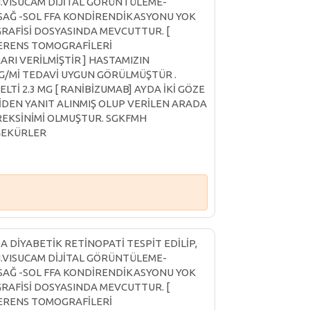
.VISUCAM DİJİTAL GÖRÜNTÜLEME-
AĞ -SOL FFA KONDİRENDİKASYONU YOK
RAFİSİ DOSYASINDA MEVCUTTUR. [
HERENS TOMOGRAFİLERİ
I VERİLMİŞTİR ] HASTAMIZIN
MG/Mİ TEDAVİ UYGUN GÖRÜLMÜŞTÜR .
ELTİ 2.3 MG [ RANİBİZUMAB] AYDA İKİ GÖZE
DEN YANIT ALINMIŞ OLUP VERİLEN ARADA
REKSİNİMİ OLMUŞTUR. SGKFMH
EŞEKÜRLER
A DİYABETİK RETİNOPATİ TESPİT EDİLİP,
.VISUCAM DİJİTAL GÖRÜNTÜLEME-
AĞ -SOL FFA KONDİRENDİKASYONU YOK
RAFİSİ DOSYASINDA MEVCUTTUR. [
HERENS TOMOGRAFİLERİ