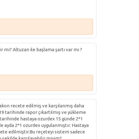
ir mi? Altuzan ile başlama şartı var mı ?
lakon recete edilmiş ve karşılanmış daha
9 tarihinde rapor çıkartılmış ve yükleme
 tarihinde hastaya ozurdex 15 günde 2*1
nde ayda 2*1 ozurdex uygulanmıştır. Hastaya
çete edilmiştir.Bu reçeteyi sistem sadece
u şekilde karşılayabilir miyim?