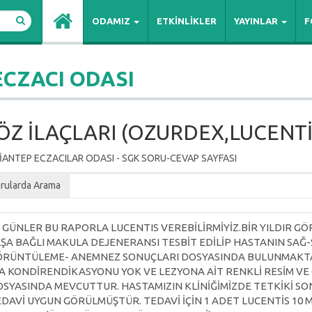
ODAMIZ
ETKİNLİKLER
YAYINLAR
F
ECZACI ODASI
ÖZ İLAÇLARI (OZURDEX,LUCENTİ
İANTEP ECZACILAR ODASI - SGK SORU-CEVAP SAYFASI
rularda Arama
İ GÜNLER BU RAPORLA LUCENTIS VEREBİLİRMİYİZ.BİR YILDIR GÖR
ŞA BAĞLI MAKULA DEJENERANSI TESBİT EDİLİP HASTANIN SAĞ-
RÜNTÜLEME- ANEMNEZ SONUÇLARI DOSYASINDA BULUNMAKTAD
A KONDİRENDİKASYONU YOK VE LEZYONA AİT RENKLİ RESİM V
SYASINDA MEVCUTTUR. HASTAMIZIN KLİNİĞİMİZDE TETKİKİ SO
DAVİ UYGUN GÖRÜLMÜŞTÜR. TEDAVİ İÇİN 1 ADET LUCENTİS 10 