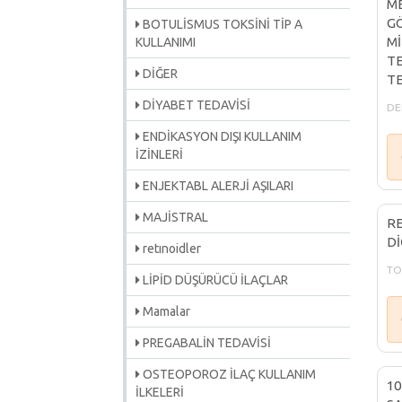
ME
GÖ
BOTULİSMUS TOKSİNİ TİP A
Mİ
KULLANIMI
TE
DİĞER
TE
DİYABET TEDAVİSİ
DE
ENDİKASYON DIŞI KULLANIM
İZİNLERİ
ENJEKTABL ALERJİ AŞILARI
MAJİSTRAL
RE
Dİ
retınoidler
TOY
LİPİD DÜŞÜRÜCÜ İLAÇLAR
Mamalar
PREGABALİN TEDAVİSİ
OSTEOPOROZ İLAÇ KULLANIM
10
İLKELERİ