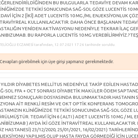
ĞERLENDİRİLDİĞİNDEN BU BULGULARLA TEDAVİYE DEVAM KARAR
İNİĞİMİZDE TETKİKİ SONUCUNDA SAĞ-SOL GÖZE LUCENTİS 10 
DAVİ İÇİN 2 [İKİ] ADET LUCENTİS 10 MG /ML ENJEKSİYONLUK ÇÖZ
TRAVİYREAL KULLANILACAKTIR. DAHA ÖNCE BAŞLANAN TEDAVİ
STALIĞIN YENİDEN AKTİVASYONU NEDENİYLE TEKRAR İLAÇ GE
NIBIZUMAB. BU RAPORLA LUCENTİS 10 MG VEREBİLİRMİYİZ.?T
TELİOĞLU ECZANESİ tarafından, 12.07.2021 17:26 tarihinde soruldu.
Cevapları görebilmek için üye girişi yapmanız gerekmektedir.
 YILDIR DİYABETES MELLİTUS NEDENİYLE TAKİP EDİLEN HASTAD
Ğ-SOL FFA + OCT SONRASI DİYABETİK MAKÜLER ÖDEM SAPTAND
EMNEZ SONUÇLARI DOSYASINDA BULUNMAKTADIR.HASTANIN S
ZYONA AİT RENKLİ RESİM VE OKT OPTİK KONFERANS TOMOGRO
STAMIZIN KLİNİĞİMİZDE TETKİKİ SONUCUNDA SAĞ-SOL GÖZE L
RÜLMÜŞTÜR. TEDAVİ İÇİN 6 ( ALTI ) ADET LUCENTİS 10 MG / ML 
NİBİZUMAB ) AYDA İKİ GÖZE İNTRAVİTREAL KULLANILACAKTIR.
Z HASTANESİ) 23/12/2020, 25/01/2021, 16/02/2021) TARİHLER
JEKSİYONU YAPILMIŞ OLUP HASTA FAYDA GÖRMEDİĞİ İÇİN LUCEN