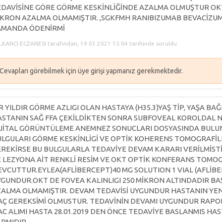
DAVİSİNE GÖRE GÖRME KESKİNLİĞİNDE AZALMA OLMUŞTUR OKT
KRON AZALMA OLMAMIŞTIR. ,SGKFMH RANIBIZUMAB BEVACİZUM
AMANDA ÖDENİRMİ
KANCI ECZANESI tarafından, 19.03.2021 15:04 tarihinde soruldu.
Cevapları görebilmek için üye girişi yapmanız gerekmektedir.
R YILDIR GÖRME AZLIGI OLAN HASTAYA (H35.3)YAŞ TİP, YAŞA BA
STANIN SAĞ FFA ÇEKİLDİKTEN SONRA SUBFOVEAL KOROLDAL 
JİTAL GÖRÜNTÜLEME ANEMNEZ SONUCLARI DOSYASINDA BULU
LGULARI GÖRME KESKİNLİGİ VE OPTİK KOHERENS TOMOGRAFİL
REKİRSE BU BULGULARLA TEDAVİYE DEVAM KARARI VERİLMİSTİ
 LEZYONA AİT RENKLİ RESİM VE OKT OPTİK KONFERANS TOMO
VCUTTUR.EYLEA(AFLİBERCEPT)40 MG SOLUTION 1 VIAL (AFLİB
GUNDUR.OKT DE FOVEA KALINLIGI 250 MİKRON ALTINDADIR BA
ALMA OLMAMIŞTIR. DEVAM TEDAVİSİ UYGUNDUR HASTANIN YE
AÇ GEREKSİMİ OLMUSTUR. TEDAVİNİN DEVAMI UYGUNDUR RAPOR T
AC ALIMI HASTA 28.01.2019 DEN ÖNCE TEDAVİYE BASLANMIS HAS
RMIDIR