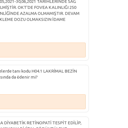
05,2021-30,06,2021 TARİHLERİNDE SAĞ
MİŞTİR. OKT'DE FOVEA KALINLIĞI 250
İNLİĞİNDE AZALMA OLMAMIŞTIR. DEVAM
KLEME DOZU OLMAKSIZIN İDAME
elerde tanı kodu H04.1 LAKRİMAL BEZİN
sında da ödenir mi?
A DİYABETİK RETİNOPATİ TESPİT EDİLİP,