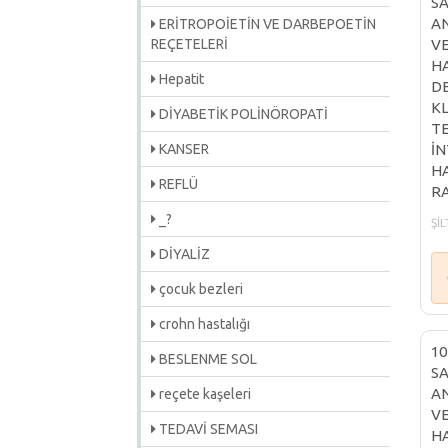
SA
AN
ERİTROPOİETİN VE DARBEPOETİN
REÇETELERİ
VE
HA
Hepatit
DE
KL
DİYABETİK POLİNÖROPATİ
TE
KANSER
İN
HA
REFLÜ
RA
_?
ŞİL
DİYALİZ
çocuk bezleri
crohn hastalığı
10
BESLENME SOL
SA
AN
reçete kaşeleri
VE
TEDAVİ SEMASI
HA