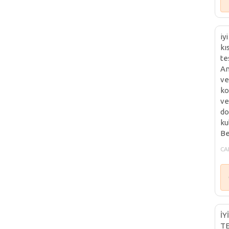
iy
kı
te
An
ve
ko
ve
do
ku
Be
CA
İY
TE