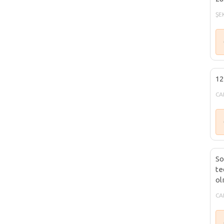
ŞE
12
CA
So
te
ol
CA