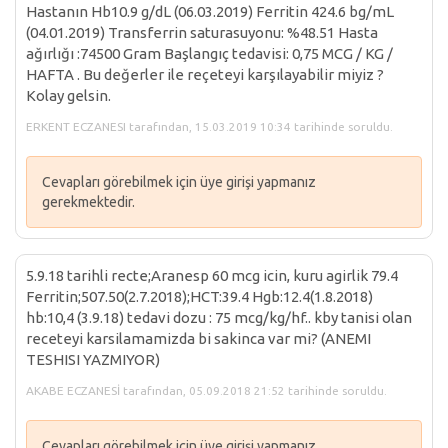
Hastanın Hb10.9 g/dL (06.03.2019) Ferritin 424.6 bg/mL
(04.01.2019) Transferrin saturasuyonu: %48.51 Hasta
ağırlığı :74500 Gram Başlangıç tedavisi: 0,75 MCG / KG /
HAFTA . Bu değerler ile reçeteyi karşılayabilir miyiz ?
Kolay gelsin.
ERKENT ECZANESI tarafından, 15.03.2019 10:34 tarihinde soruldu.
Cevapları görebilmek için üye girişi yapmanız
gerekmektedir.
5.9.18 tarihli recte;Aranesp 60 mcg icin, kuru agirlik 79.4
Ferritin;507.50(2.7.2018);HCT:39.4 Hgb:12.4(1.8.2018)
hb:10,4 (3.9.18) tedavi dozu : 75 mcg/kg/hf.. kby tanisi olan
receteyi karsilamamizda bi sakinca var mi? (ANEMI
TESHISI YAZMIYOR)
AKABE ECZANESİ tarafından, 05.09.2018 21:52 tarihinde soruldu.
Cevapları görebilmek için üye girişi yapmanız