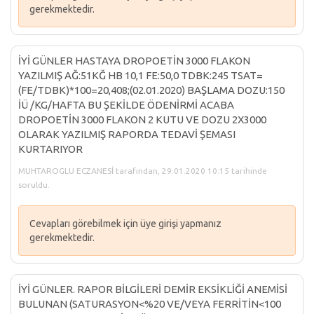
gerekmektedir.
İYİ GÜNLER HASTAYA DROPOETİN 3000 FLAKON
YAZILMIŞ AĞ:51KĞ HB 10,1 FE:50,0 TDBK:245 TSAT=
(FE/TDBK)*100=20,408;(02.01.2020) BAŞLAMA DOZU:150
İÜ /KG/HAFTA BU ŞEKİLDE ÖDENİRMİ ACABA
DROPOETİN 3000 FLAKON 2 KUTU VE DOZU 2X3000
OLARAK YAZILMIŞ RAPORDA TEDAVİ ŞEMASI
KURTARIYOR
MUHTAROGLU ECZANESİ tarafından, 29.01.2020 10:15 tarihinde
soruldu.
Cevapları görebilmek için üye girişi yapmanız
gerekmektedir.
İYİ GÜNLER. RAPOR BİLGİLERİ DEMİR EKSİKLİĞİ ANEMİSİ
BULUNAN (SATURASYON<%20 VE/VEYA FERRİTİN<100