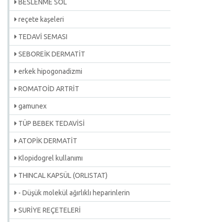
BESLENME SOL
reçete kaşeleri
TEDAVİ SEMASI
SEBOREİK DERMATİT
erkek hipogonadizmi
ROMATOİD ARTRİT
gamunex
TÜP BEBEK TEDAVİSİ
ATOPİK DERMATİT
Klopidogrel kullanımı
THINCAL KAPSÜL (ORLISTAT)
- Düşük molekül ağırlıklı heparinlerin
SURİYE REÇETELERİ