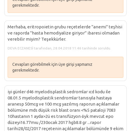
gerekmektedir.
Merhaba, eritropoietin grubu reçetelerde "anemi" teşhisi
ve raporda "hasta hemodiyalize giriyor" ibaresi olmadan
verebilir miyim? Teşekkürler.
DEVA ECZANESİ tarafından, 28.04.2018 11:46 tarihinde soruldu.
Cevapları görebilmek için üye girişi yapmanız
gerekmektedir.
iyi günler d46 myelodisplastik sedromlar ıcd kodu ile
08.01.5 myelodisplastik sendromlar tanısıyla hastaya
aranesp 50mcg ve 100 mcg yazılmış raporun açıklamalar
bölümüne mds düşük risk blast oranı <%5 pataloji 7083
10hastanın 1 ayda>2ü es transfüzyon öyk mevcut epo
düzeyi16.77mıu /230ocak 2017 hgb8.8 gr ...rapor
tarihi28/02/2017 reçetenin açıklamalar bölümünde 9 ekim