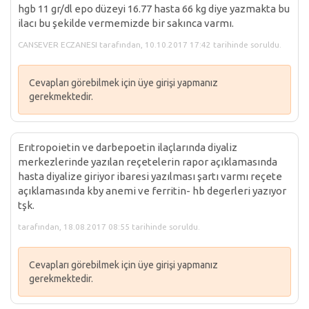
hgb 11 gr/dl epo düzeyi 16.77 hasta 66 kg diye yazmakta bu
ilacı bu şekilde vermemizde bir sakınca varmı.
CANSEVER ECZANESI tarafından, 10.10.2017 17:42 tarihinde soruldu.
Cevapları görebilmek için üye girişi yapmanız
gerekmektedir.
Erıtropoietin ve darbepoetin ilaçlarında diyaliz
merkezlerinde yazılan reçetelerin rapor açıklamasında
hasta diyalize giriyor ibaresi yazılması şartı varmı reçete
açıklamasında kby anemi ve ferritin- hb degerleri yazıyor
tşk.
tarafından, 18.08.2017 08:55 tarihinde soruldu.
Cevapları görebilmek için üye girişi yapmanız
gerekmektedir.