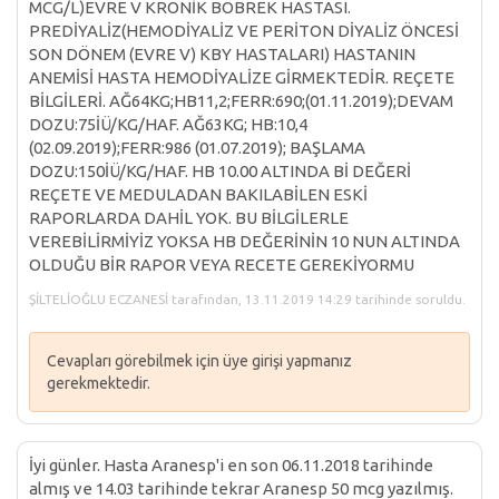
MCG/L)EVRE V KRONİK BÖBREK HASTASI.
PREDİYALİZ(HEMODİYALİZ VE PERİTON DİYALİZ ÖNCESİ
SON DÖNEM (EVRE V) KBY HASTALARI) HASTANIN
ANEMİSİ HASTA HEMODİYALİZE GİRMEKTEDİR. REÇETE
BİLGİLERİ. AĞ64KG;HB11,2;FERR:690;(01.11.2019);DEVAM
DOZU:75İÜ/KG/HAF. AĞ63KG; HB:10,4
(02.09.2019);FERR:986 (01.07.2019); BAŞLAMA
DOZU:150İÜ/KG/HAF. HB 10.00 ALTINDA Bİ DEĞERİ
REÇETE VE MEDULADAN BAKILABİLEN ESKİ
RAPORLARDA DAHİL YOK. BU BİLGİLERLE
VEREBİLİRMİYİZ YOKSA HB DEĞERİNİN 10 NUN ALTINDA
OLDUĞU BİR RAPOR VEYA RECETE GEREKİYORMU
ŞİLTELİOĞLU ECZANESİ tarafından, 13.11.2019 14:29 tarihinde soruldu.
Cevapları görebilmek için üye girişi yapmanız
gerekmektedir.
İyi günler. Hasta Aranesp'i en son 06.11.2018 tarihinde
almış ve 14.03 tarihinde tekrar Aranesp 50 mcg yazılmış.