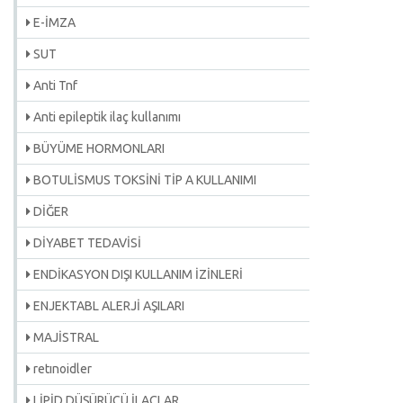
E-İMZA
SUT
Anti Tnf
Anti epileptik ilaç kullanımı
BÜYÜME HORMONLARI
BOTULİSMUS TOKSİNİ TİP A KULLANIMI
DİĞER
DİYABET TEDAVİSİ
ENDİKASYON DIŞI KULLANIM İZİNLERİ
ENJEKTABL ALERJİ AŞILARI
MAJİSTRAL
retınoidler
LİPİD DÜŞÜRÜCÜ İLAÇLAR