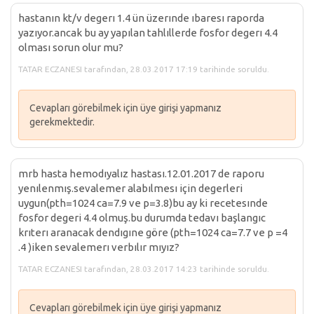
hastanın kt/v degerı 1.4 ün üzerınde ıbaresı raporda
yazıyor.ancak bu ay yapılan tahlıllerde fosfor degerı 4.4
olması sorun olur mu?
TATAR ECZANESI tarafından, 28.03.2017 17:19 tarihinde soruldu.
Cevapları görebilmek için üye girişi yapmanız
gerekmektedir.
mrb hasta hemodıyalız hastası.12.01.2017 de raporu
yenılenmış.sevalemer alabılmesı için degerleri
uygun(pth=1024 ca=7.9 ve p=3.8)bu ay ki recetesınde
fosfor degeri 4.4 olmuş.bu durumda tedavı başlangıc
krıterı aranacak dendıgıne göre (pth=1024 ca=7.7 ve p =4
.4 )iken sevalemerı verbılır mıyız?
TATAR ECZANESI tarafından, 28.03.2017 14:23 tarihinde soruldu.
Cevapları görebilmek için üye girişi yapmanız