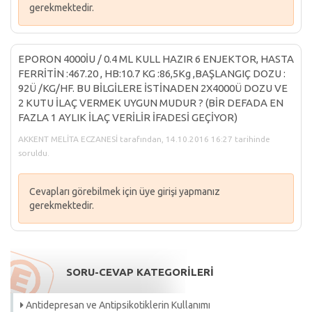
gerekmektedir.
EPORON 4000İU / 0.4 ML KULL HAZIR 6 ENJEKTOR, HASTA
FERRİTİN :467.20 , HB:10.7 KG :86,5Kg ,BAŞLANGIÇ DOZU :
92Ü /KG/HF. BU BİLGİLERE İSTİNADEN 2X4000Ü DOZU VE
2 KUTU İLAÇ VERMEK UYGUN MUDUR ? (BİR DEFADA EN
FAZLA 1 AYLIK İLAÇ VERİLİR İFADESİ GEÇİYOR)
AKKENT MELİTA ECZANESİ tarafından, 14.10.2016 16:27 tarihinde
soruldu.
Cevapları görebilmek için üye girişi yapmanız
gerekmektedir.
SORU-CEVAP KATEGORİLERİ
Antidepresan ve Antipsikotiklerin Kullanımı