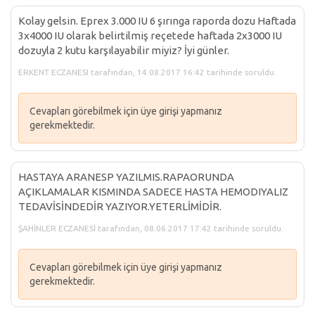
Kolay gelsin. Eprex 3.000 IU 6 şırınga raporda dozu Haftada
3x4000 IU olarak belirtilmiş reçetede haftada 2x3000 IU
dozuyla 2 kutu karşılayabilir miyiz? İyi günler.
ERKENT ECZANESI tarafından, 14.08.2017 16:42 tarihinde soruldu.
Cevapları görebilmek için üye girişi yapmanız
gerekmektedir.
HASTAYA ARANESP YAZILMIS.RAPAORUNDA
AÇIKLAMALAR KISMINDA SADECE HASTA HEMODIYALIZ
TEDAVİSİNDEDİR YAZIYOR.YETERLİMİDİR.
ŞAHİNLER ECZANESİ tarafından, 08.06.2017 17:42 tarihinde soruldu.
Cevapları görebilmek için üye girişi yapmanız
gerekmektedir.