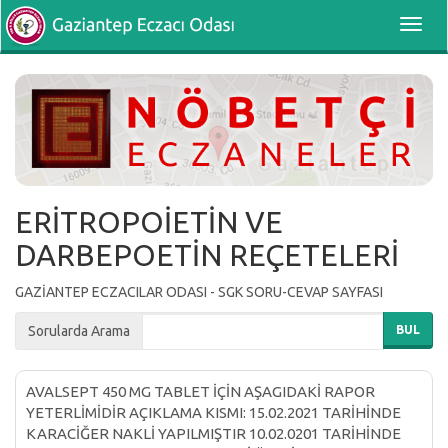
Toggl
navig
ERİTROPOİETİN VE
DARBEPOETİN REÇETELERİ
GAZİANTEP ECZACILAR ODASI - SGK SORU-CEVAP SAYFASI
Sorularda Arama
BUL
AVALSEPT 450 MG TABLET İÇİN AŞAGIDAKİ RAPOR
YETERLİMİDİR AÇIKLAMA KISMI: 15.02.2021 TARİHİNDE
KARACİĞER NAKLİ YAPILMIŞTIR 10.02.0201 TARİHİNDE