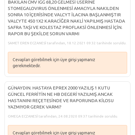
BAKILAN CMV IGG 68,20 GELMESİ ÜSERİNE
STOMEGALOVIRUS ÖNLENMESİ AMACIYLA NAKILDEN
SONRA 10 İÇERİSİNDE VALCYT İLACINA BAŞLANMIŞTIR
VALCYTE 450 1X2 KARACİĞER NAKLİ YAPILMIŞ HASTADA
SAFRA TAŞI VE KOLESTAZ PROFLAKSİ ÖNLENMESİ İÇİN.
RAPOR BU ŞEKİLDE SORUN VARMI
SAMET EREN ECZANESİ tarafından, 18.12.2021 09:32 tarihinde soruldu.
Cevapları görebilmek için üye girişi yapmanız
gerekmektedir.
GÜNAYDIN. HASTAYA EPREX 2000 YAZILIŞ 1 KUTU
GÜNCEL FERRİTİN NE HB DEGERİ YAZILMIŞ ANCAK
HASTANINI REÇETESİNDE VE RAPORUNDA KİLOSU
YAZMIYOR GEREK VARMI?
OMEGA ECZANESİ tarafından, 24.08.2020 09:37 tarihinde soruldu.
Cevapları görebilmek için üye girişi yapmanız