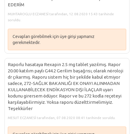
EDERİM
MUHTAROGLU ECZANESİ tarafından, 12.08.2020 15:43 tarihinde
soruldu.
Cevapları görebilmek için üye girişi yapmanız
gerekmektedir.
Raporlu hasataya Rexapin 2.5 mg tablet yazılmış. Rapor
20.00 katılım paylı G44.2 Gerilim başağrısı, olarak nöroloji
dr çıkarmış. Raporu sistem hiç bir şekilde kabul etmiyor
sadece, 272-SAĞLIK BAKANLIĞI EK ONAYI ALINMADAN
KULLANABİLECEK ENDİKASYON DIŞI İLAÇLAR uyarı
kodunu girersem ödüyor. Rapor ve bu 272 kodla reçeteyi
karşılayabilirmiyiz. Yoksa raporu düzelttirmelimiyiz.
Teşekkürler
MESUT ECZANESİ tarafından, 07.08.2020 08:41 tarihinde soruldu.