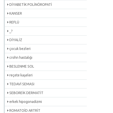
DİYABETİK POLİNÖROPATİ
KANSER
REFLÜ
_?
DİYALİZ
çocuk bezleri
crohn hastalığı
BESLENME SOL
reçete kaşeleri
TEDAVİ SEMASI
SEBOREİK DERMATİT
erkek hipogonadizmi
ROMATOİD ARTRİT