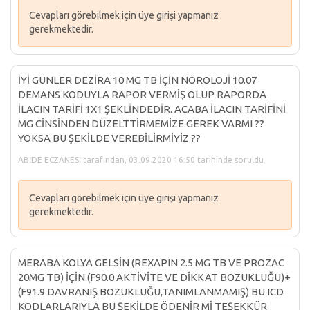
Cevapları görebilmek için üye girişi yapmanız
gerekmektedir.
İYİ GÜNLER DEZİRA 10 MG TB İÇİN NÖROLOJİ 10.07
DEMANS KODUYLA RAPOR VERMİŞ OLUP RAPORDA
İLACIN TARİFİ 1X1 ŞEKLİNDEDİR. ACABA İLACIN TARİFİNİ
MG CİNSİNDEN DÜZELTTİRMEMİZE GEREK VARMI ??
YOKSA BU ŞEKİLDE VEREBİLİRMİYİZ ??
ABİDE ECZANESİ tarafından, 03.09.2020 16:50 tarihinde soruldu.
Cevapları görebilmek için üye girişi yapmanız
gerekmektedir.
MERABA KOLYA GELSİN (REXAPIN 2.5 MG TB VE PROZAC
20MG TB) İÇİN (F90.0 AKTİVİTE VE DİKKAT BOZUKLUĞU)+
(F91.9 DAVRANIŞ BOZUKLUĞU,TANIMLANMAMIŞ) BU ICD
KODLARLARIYLA BU ŞEKİLDE ÖDENİR Mİ TEŞEKKÜR