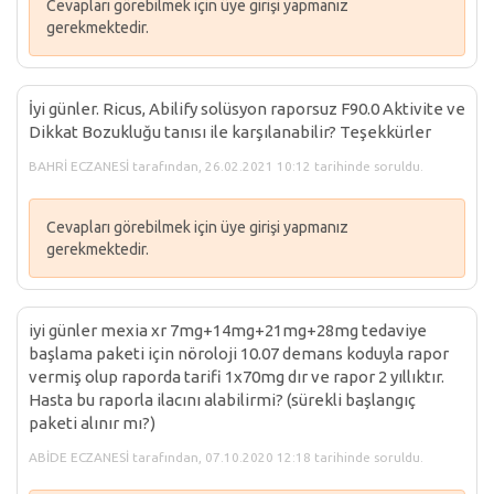
Cevapları görebilmek için üye girişi yapmanız
gerekmektedir.
İyi günler. Ricus, Abilify solüsyon raporsuz F90.0 Aktivite ve
Dikkat Bozukluğu tanısı ile karşılanabilir? Teşekkürler
BAHRİ ECZANESİ tarafından, 26.02.2021 10:12 tarihinde soruldu.
Cevapları görebilmek için üye girişi yapmanız
gerekmektedir.
iyi günler mexia xr 7mg+14mg+21mg+28mg tedaviye
başlama paketi için nöroloji 10.07 demans koduyla rapor
vermiş olup raporda tarifi 1x70mg dır ve rapor 2 yıllıktır.
Hasta bu raporla ilacını alabilirmi? (sürekli başlangıç
paketi alınır mı?)
ABİDE ECZANESİ tarafından, 07.10.2020 12:18 tarihinde soruldu.