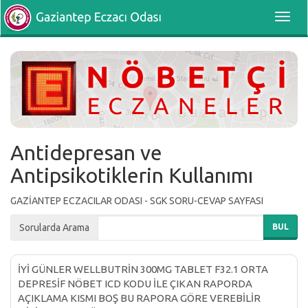
Toggl
navig
Antidepresan ve
Antipsikotiklerin Kullanımı
GAZİANTEP ECZACILAR ODASI - SGK SORU-CEVAP SAYFASI
Sorularda Arama
BUL
İYİ GÜNLER WELLBUTRİN 300MG TABLET F32.1 ORTA
DEPRESİF NÖBET ICD KODU İLE ÇIKAN RAPORDA
AÇIKLAMA KISMI BOŞ BU RAPORA GÖRE VEREBİLİR