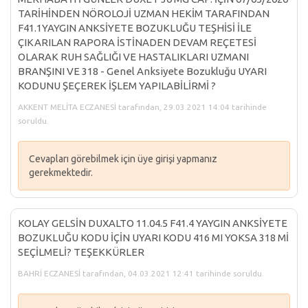
TARİHİNDEN NÖROLOJİ UZMAN HEKİM TARAFINDAN
F41.1YAYGIN ANKSİYETE BOZUKLUĞU TEŞHİSİ İLE
ÇIKARILAN RAPORA İSTİNADEN DEVAM REÇETESİ
OLARAK RUH SAĞLIĞI VE HASTALIKLARI UZMANI
BRANŞINI VE 318 - Genel Anksiyete Bozukluğu UYARI
KODUNU ŞEÇEREK İŞLEM YAPILABİLİRMİ ?
AKKENT MELİTA ECZANESİ tarafından, 29.03.2021 14:04 tarihinde
soruldu.
Cevapları görebilmek için üye girişi yapmanız
gerekmektedir.
KOLAY GELSİN DUXALTO 11.04.5 F41.4 YAYGIN ANKSİYETE
BOZUKLUĞU KODU İÇİN UYARI KODU 416 MI YOKSA 318 Mİ
SEÇİLMELİ? TEŞEKKÜRLER
BAHRİ ECZANESİ tarafından, 04.03.2021 12:41 tarihinde soruldu.