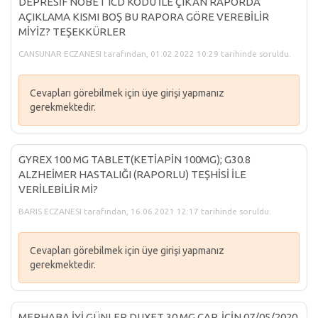
DEPRESİF NÖBET ICD KODU İLE ÇIKAN RAPORDA
AÇIKLAMA KISMI BOŞ BU RAPORA GÖRE VEREBİLİR
MİYİZ? TEŞEKKÜRLER
CANSUNAR ECZANESI tarafından, 01.02.2022 10:29 tarihinde soruldu.
Cevapları görebilmek için üye girişi yapmanız
gerekmektedir.
GYREX 100 MG TABLET(KETİAPİN 100MG); G30.8
ALZHEİMER HASTALIĞI (RAPORLU) TEŞHİSİ İLE
VERİLEBİLİR Mİ?
BARIS ECZANESI tarafından, 16.06.2021 12:17 tarihinde soruldu.
Cevapları görebilmek için üye girişi yapmanız
gerekmektedir.
MERHABA İYİ GÜNLER DUXET 30 MG CAP. İÇİN 07/05/2020