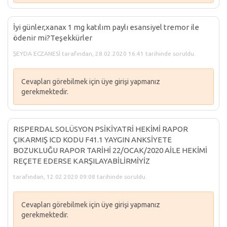
İyi günler,xanax 1 mg katılım paylı esansiyel tremor ile
ödenir mi?Teşekkürler
ŞEYDA ECZANESİ tarafından, 28.02.2020 16:41 tarihinde soruldu.
Cevapları görebilmek için üye girişi yapmanız
gerekmektedir.
RISPERDAL SOLÜSYON PSİKİYATRİ HEKİMİ RAPOR
ÇIKARMIŞ ICD KODU F41.1 YAYGIN ANKSİYETE
BOZUKLUĞU RAPOR TARİHİ 22/OCAK/2020 AİLE HEKİMİ
REÇETE EDERSE KARŞILAYABİLİRMİYİZ
tarafından, 12.02.2020 09:08 tarihinde soruldu.
Cevapları görebilmek için üye girişi yapmanız
gerekmektedir.