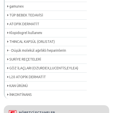
gamunex
TÜP BEBEK TEDAVİSİ
ATOPİK DERMATİT
Klopidogrel kullanımı
THINCAL KAPSÜL (ORLISTAT)
- Düşük molekül ağırlıklı heparinlerin
SURİYE REÇETELERİ
GÖZ İLAÇLARI (OZURDEX,LUCENTİS,EYLEA)
L20 ATOPİK DERMATİT
KAN ÜRÜNÜ
İNKONTİNANS
NÖBETÇİ ECZANELER