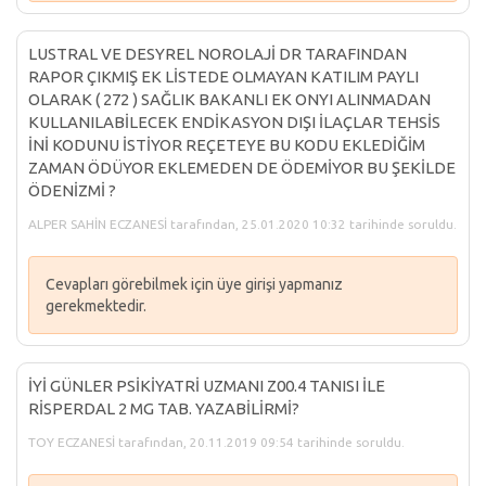
LUSTRAL VE DESYREL NOROLAJİ DR TARAFINDAN
RAPOR ÇIKMIŞ EK LİSTEDE OLMAYAN KATILIM PAYLI
OLARAK ( 272 ) SAĞLIK BAKANLI EK ONYI ALINMADAN
KULLANILABİLECEK ENDİKASYON DIŞI İLAÇLAR TEHSİS
İNİ KODUNU İSTİYOR REÇETEYE BU KODU EKLEDİĞİM
ZAMAN ÖDÜYOR EKLEMEDEN DE ÖDEMİYOR BU ŞEKİLDE
ÖDENİZMİ ?
ALPER SAHİN ECZANESİ tarafından, 25.01.2020 10:32 tarihinde soruldu.
Cevapları görebilmek için üye girişi yapmanız
gerekmektedir.
İYİ GÜNLER PSİKİYATRİ UZMANI Z00.4 TANISI İLE
RİSPERDAL 2 MG TAB. YAZABİLİRMİ?
TOY ECZANESİ tarafından, 20.11.2019 09:54 tarihinde soruldu.