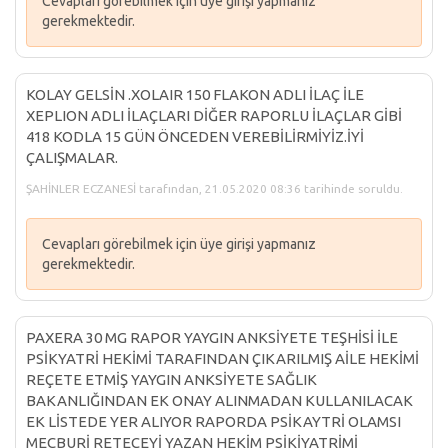
Cevapları görebilmek için üye girişi yapmanız
gerekmektedir.
KOLAY GELSİN .XOLAIR 150 FLAKON ADLI İLAÇ İLE
XEPLION ADLI İLAÇLARI DİĞER RAPORLU İLAÇLAR GİBİ
418 KODLA 15 GÜN ÖNCEDEN VEREBİLİRMİYİZ.İYİ
ÇALIŞMALAR.
ŞAHİNLER ECZANESİ tarafından, 21.05.2020 08:36 tarihinde soruldu.
Cevapları görebilmek için üye girişi yapmanız
gerekmektedir.
PAXERA 30 MG RAPOR YAYGIN ANKSİYETE TEŞHİSİ İLE
PSİKYATRİ HEKİMİ TARAFINDAN ÇIKARILMIŞ AİLE HEKİMİ
REÇETE ETMİŞ YAYGIN ANKSİYETE SAĞLIK
BAKANLIĞINDAN EK ONAY ALINMADAN KULLANILACAK
EK LİSTEDE YER ALIYOR RAPORDA PSİKAYTRİ OLAMSI
MECBURİ RETEÇEYİ YAZAN HEKİM PSİKİYATRİMİ