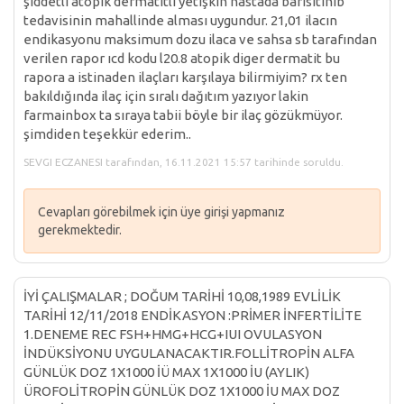
şiddetli atopik dermatitli yetişkin hastada barısıtınıb
tedavisinin mahallinde alması uygundur. 21,01 ilacın
endikasyonu maksimum dozu ilaca ve sahsa sb tarafından
verilen rapor ıcd kodu l20.8 atopik diger dermatit bu
rapora a istinaden ilaçları karşılaya bilirmiyim? rx ten
bakıldığında ilaç için sıralı dağıtım yazıyor lakin
farmainbox ta sıraya tabii böyle bir ilaç gözükmüyor.
şimdiden teşekkür ederim..
SEVGI ECZANESI tarafından, 16.11.2021 15:57 tarihinde soruldu.
Cevapları görebilmek için üye girişi yapmanız
gerekmektedir.
İYİ ÇALIŞMALAR ; DOĞUM TARİHİ 10,08,1989 EVLİLİK
TARİHİ 12/11/2018 ENDİKASYON :PRİMER İNFERTİLİTE
1.DENEME REC FSH+HMG+HCG+IUI OVULASYON
İNDÜKSİYONU UYGULANACAKTIR.FOLLİTROPİN ALFA
GÜNLÜK DOZ 1X1000 İÜ MAX 1X1000 İU (AYLIK)
ÜROFOLİTROPİN GÜNLÜK DOZ 1X1000 İU MAX DOZ