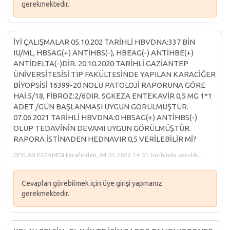
gerekmektedir.
İYİ ÇALIŞMALAR 05.10.202 TARİHLİ HBVDNA:337 BİN
IU/ML, HBSAG(+) ANTİHBS(-), HBEAG(-) ANTİHBE(+)
ANTİDELTA(-)DİR. 20.10.2020 TARİHLİ GAZİANTEP
ÜNİVERSİTESİSİ TIP FAKÜLTESİNDE YAPILAN KARACİĞER
BİYOPSİSİ 16399-20 NOLU PATOLOJİ RAPORUNA GÖRE
HAİ:5/18, FİBROZ:2/6DIR. SGKEZA ENTEKAVİR 0,5 MG 1*1
ADET /GÜN BAŞLANMASI UYGUN GÖRÜLMÜŞTÜR.
07.06.2021 TARİHLİ HBVDNA:0 HBSAG(+) ANTİHBS(-)
OLUP TEDAVİNİN DEVAMI UYGUN GÖRÜLMÜŞTÜR.
RAPORA İSTİNADEN HEDNAVIR 0,5 VERİLEBİLİR Mİ?
CEYLAN ECZANESI tarafından, 04.01.2022 14:51 tarihinde soruldu.
Cevapları görebilmek için üye girişi yapmanız
gerekmektedir.