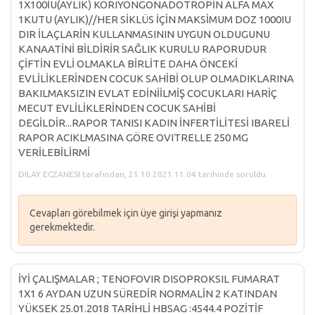
1X100İU(AYLIK) KORIYONGONADOTROPİN ALFA MAX
1KUTU (AYLIK)//HER SİKLÜS İÇİN MAKSİMUM DOZ 1000IU
DIR İLAÇLARİN KULLANMASININ UYGUN OLDUGUNU
KANAATİNİ BİLDİRİR SAĞLIK KURULU RAPORUDUR
ÇİFTİN EVLİ OLMAKLA BİRLİTE DAHA ÖNCEKİ
EVLİLİKLERİNDEN COCUK SAHİBİ OLUP OLMADIKLARINA
BAKILMAKSIZIN EVLAT EDİNİİLMİŞ COCUKLARI HARİÇ
MECUT EVLİLİKLERİNDEN COCUK SAHİBİ
DEGİLDİR...RAPOR TANISI KADIN İNFERTİLİTESİ IBARELİ
RAPOR ACIKLMASINA GÖRE OVITRELLE 250 MG
VERİLEBİLİRMİ
DILAY ECZANESI tarafından, 21.10.2021 11:04 tarihinde soruldu.
Cevapları görebilmek için üye girişi yapmanız
gerekmektedir.
İYİ ÇALIŞMALAR ; TENOFOVIR DISOPROKSIL FUMARAT
1X1 6 AYDAN UZUN SÜREDİR NORMALİN 2 KATINDAN
YÜKSEK 25.01.2018 TARİHLİ HBSAG :4544.4 POZİTİF