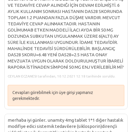
VE TEDAVİYE CEVAP ALINDIĞI İÇİN DEVAM EDİLMİŞTİ. 6
AYLIK KULLANIM SONRASI HASTANIN DAS28 SKORUNDA
TOPLAM 1.2 PUANDAN FAZLA DÜŞME VARDIR. MEVCUT
TEDAVİYE CEVAP ALINMAKTADIR. HASTANIN
GOLİMUMAB ETKEN MADDELİ İLACI AYDA BİR 50 MG
DOZUNDA SUBKUTAN UYGULANMAK ÜZERE 6(ALTI) AY
SÜRE İLE KULLANMASI UYGUNDUR. İDAME TEDAVİDİR.
MAHALİNDE TEDAVİSİ SÜRDÜRÜLEBİLİR. BAŞLANGIÇ
DAS28 SKORU=6.48 YENİ DAS28=2.5 HASTA ONAY
MEVZUATA UYGUN OLARAK DOLDURULMUŞTUR İBARELİ
RAPORA İSTİNADEN SİMPONİ 50 MG ENJ VERİLEBİLİR Mİ?
CEYLAN ECZANESI tarafından, 10.12.2021 12:18 tarihinde soruldu.
Cevapları görebilmek için üye girişi yapmanız
gerekmektedir.
merhaba iyi günler.. unamıty 4mg tablet 1*1 diğer hastalık
modifiye edici sistemik tedavilere (siklosporin)dirençli