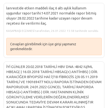
lanreotide etken maddeli ilaç 6 altı aylık kullanım
uygundur rapor tarihi:14.07.2021 normalde rapor bitmiş
oluyor 28.02.2022 tarihine kadar uzayan rapor devam
reçetesi ile verilirmi ilaç.
KASAPBAŞI ECZANESİ tarafından, 26.01.2022 15:58 tarihinde soruldu.
Cevapları görebilmek için üye girişi yapmanız
gerekmektedir.
İYİ GÜNLER 20.02.2018 TARİHLİ HBV DNA :4842 IU/ML
HBEAG(-) 16.03.2018 TARİHLİ HBSAG(+) ANTİHBS(-) DİR.
KARACİĞER BİYOPSİSİ HAİ:7/18 FİBROZİS 2/6 05.11.2019
TARİHLİ VE 190169477 NOLU RAPORA İSTİNADEN DEVAM
RAPORUDUR. 24.01.2022 GÜNCEL TARİHLİ RAPORDA
HBSAG(+) ANTİHBS(-) DİR. HASTANININ KLİNİK
GÖRÜNTÜLEME VERİLERİİN DEĞERLENDİRİLMESİ
SONUCUNDA TEDAVİYE DEVAM KARARI ALINMIŞTIR
AÇIKLAMALI RAPORA İSTİNADEN FORTEVİR 0.5