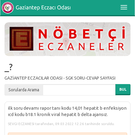
Toggl
navig
_?
GAZİANTEP ECZACILAR ODASI - SGK SORU-CEVAP SAYFASI
Sorularda Arama
BUL
ilk soru devamı rapor tanı kodu 14,01 hepatit b enfeksiyon
ıcd kodu b18.1 kronik viral hepatit b delta ajansız.
SEVGI ECZANESI tarafından, 09.03.2022 12:26 tarihinde soruldu.