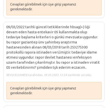
Cevapları görebilmek için üye girişi yapmanız
gerekmektedir.
09/03/2022 tarihli güncel tetkiklerinde hbsag(+) liği
devam eden hasta entekavir 05 kullanmakta olup
tedaviye başlama kriterleri o günkü mevzuata uygundur.
bu rapor gaziantep ünv şahinbey araştırma
hastanesinden alınan 08/03/2018 tarih 253275300
protokollü rapora istinaden veri,lmiştir. tedaviye idame
etmesi uygundur. rapor devlet hastanesi enfeksiyon
uzamı tarafından çıkarılmıştır. bu rapor a istinaden viratit
05 verilebilinirmi? şimdiden tşk ederim eczacım..
SEVGI ECZANESI tarafından, 09.03.2022 12:24 tarihinde soruldu.
Cevapları görebilmek için üye girişi yapmanız
gerekmektedir.