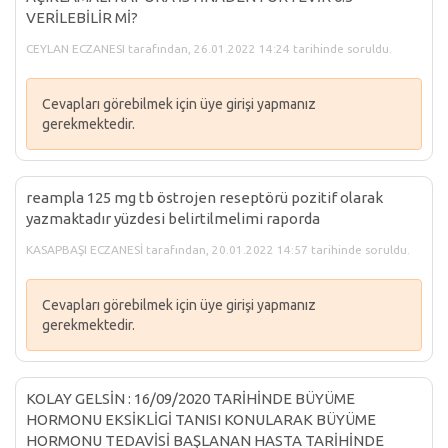
VERİLEBİLİR Mİ?
CEYLAN ECZANESI tarafından, 26.01.2022 14:24 tarihinde soruldu.
Cevapları görebilmek için üye girişi yapmanız
gerekmektedir.
reampla 125 mg tb östrojen reseptörü pozitif olarak
yazmaktadır yüzdesi belirtilmelimi raporda
KASAPBAŞI ECZANESİ tarafından, 20.01.2022 14:57 tarihinde soruldu.
Cevapları görebilmek için üye girişi yapmanız
gerekmektedir.
KOLAY GELSİN : 16/09/2020 TARİHİNDE BÜYÜME
HORMONU EKSİKLİGİ TANISI KONULARAK BÜYÜME
HORMONU TEDAVİSİ BAŞLANAN HASTA TARİHİNDE