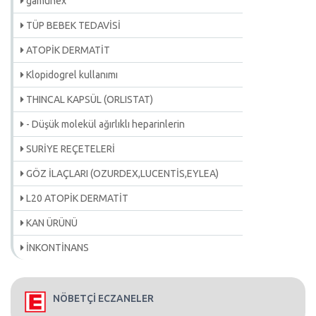
gamunex
TÜP BEBEK TEDAVİSİ
ATOPİK DERMATİT
Klopidogrel kullanımı
THINCAL KAPSÜL (ORLISTAT)
- Düşük molekül ağırlıklı heparinlerin
SURİYE REÇETELERİ
GÖZ İLAÇLARI (OZURDEX,LUCENTİS,EYLEA)
L20 ATOPİK DERMATİT
KAN ÜRÜNÜ
İNKONTİNANS
NÖBETÇİ ECZANELER