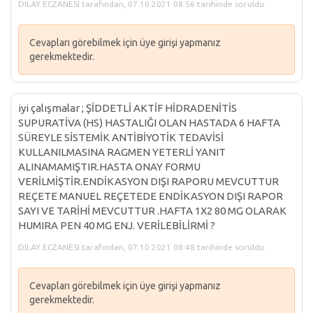
DILAY ECZANESI tarafından, 07.10.2021 08:56 tarihinde soruldu.
Cevapları görebilmek için üye girişi yapmanız
gerekmektedir.
iyi çalışmalar ; ŞİDDETLİ AKTİF HİDRADENİTİS
SUPURATİVA (HS) HASTALIĞI OLAN HASTADA 6 HAFTA
SÜREYLE SİSTEMİK ANTİBİYOTİK TEDAVİSİ
KULLANILMASINA RAGMEN YETERLİ YANIT
ALINAMAMIŞTIR.HASTA ONAY FORMU
VERİLMİŞTİR.ENDİKASYON DIŞI RAPORU MEVCUTTUR
REÇETE MANUEL REÇETEDE ENDİKASYON DIŞI RAPOR
SAYI VE TARİHİ MEVCUTTUR .HAFTA 1X2 80 MG OLARAK
HUMIRA PEN 40 MG ENJ. VERİLEBİLİRMİ ?
DILAY ECZANESI tarafından, 07.10.2021 08:48 tarihinde soruldu.
Cevapları görebilmek için üye girişi yapmanız
gerekmektedir.