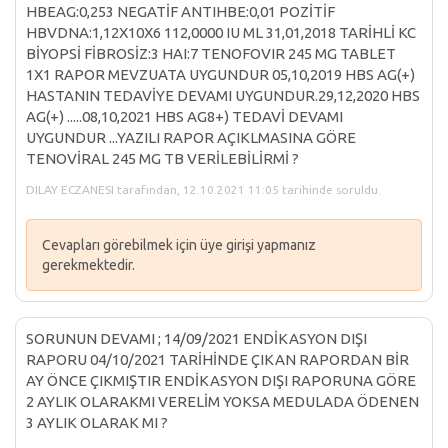
HBEAG:0,253 NEGATİF ANTIHBE:0,01 POZİTİF
HBVDNA:1,12X10X6 112,0000 IU ML 31,01,2018 TARİHLİ KC
BİYOPSİ FİBROSİZ:3 HAI:7 TENOFOVIR 245 MG TABLET
1X1 RAPOR MEVZUATA UYGUNDUR 05,10,2019 HBS AG(+)
HASTANIN TEDAVİYE DEVAMI UYGUNDUR.29,12,2020 HBS
AG(+) .....08,10,2021 HBS AG8+) TEDAVİ DEVAMI
UYGUNDUR ...YAZILI RAPOR AÇIKLMASINA GÖRE
TENOVİRAL 245 MG TB VERİLEBİLİRMİ ?
DILAY ECZANESI tarafından, 12.10.2021 11:05 tarihinde soruldu.
Cevapları görebilmek için üye girişi yapmanız
gerekmektedir.
SORUNUN DEVAMI ; 14/09/2021 ENDİKASYON DIŞI
RAPORU 04/10/2021 TARİHİNDE ÇIKAN RAPORDAN BİR
AY ÖNCE ÇIKMIŞTIR ENDİKASYON DIŞI RAPORUNA GÖRE
2 AYLIK OLARAKMI VERELİM YOKSA MEDULADA ÖDENEN
3 AYLIK OLARAK MI ?