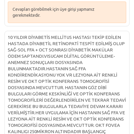
Cevapları görebilmek için üye girişi yapmanız
gerekmektedir.
10 YILDIR DİYABETİS MELLİTUS HASTASI TEKİP EDİLEN
HASTADA DİYABETİL RETİNOPATİ TESPİT EDİLMİŞ OLUP
SAĞ-SOL FFA + OCT SONRASI DİYABETİK MAKÜLAR
ÖDEM SAPTANDI.VISUCAM DİJİTAL GÖRÜNTÜLEME-
ANEMNEZ SONUÇLARI DOSYASINDA
BULUNMAKTADIR.HASTANIN SAĞ FFA
KONDİRENDİKASYONU YOK VR LEZYONA AİT RENKLİ
RESİM VE OKT OPTİK KONFERANS TOMOGROFİSİ
DOSYASINDA MEVCUTTUR. HASTANIN GÖZ DİBİ
BULGULARI GÖRME KESKİNLİĞİ VE OPTİK KONFERANS
TOMOGROFİLERİ DEĞERLENDİRİLEN VE TEKRAR TEDAVİ
GEREKİRSE BU BULGULARLA TEDAVİYE DEVAM KARARI
VERİLMİŞTİR.HER UYGULAMA İÇİN HASTANIN SAĞ FFA VE
LEZYONA AİT RENKLİ RESİM VE OKT OPTİK KONFERANS
TOMOGROFİSİ DOSYASINDA MEVCUTTUR. OKT FOVEA
KALINLIGI 250MİKRON ALTINDADIR BAŞLANGIÇ