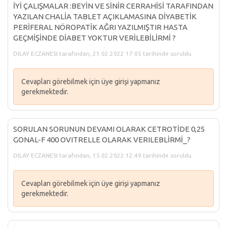
İYİ ÇALIŞMALAR :BEYİN VE SİNİR CERRAHİSİ TARAFINDAN
YAZILAN CHALİA TABLET AÇIKLAMASINA DİYABETİK
PERİFERAL NÖROPATİK AĞRI YAZILMIŞTIR HASTA
GEÇMİŞİNDE DİABET YOKTUR VERİLEBİLİRMİ ?
DILAY ECZANESI tarafından, 21.02.2022 17:05 tarihinde soruldu.
Cevapları görebilmek için üye girişi yapmanız
gerekmektedir.
SORULAN SORUNUN DEVAMI OLARAK CETROTİDE 0,25
GONAL-F 400 OVITRELLE OLARAK VERILEBLİRMİ_?
DILAY ECZANESI tarafından, 15.02.2022 12:49 tarihinde soruldu.
Cevapları görebilmek için üye girişi yapmanız
gerekmektedir.