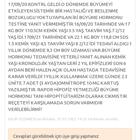
17/09/20 KONTRL GELDİ.O DÖNEMDE BÜYÜMEYİ
ETKİLEYEN SİSTEMİK BİR HASTALIĞI VE BESLENME
BOZUKLUGU YOKTU.YAPILAN İKİ BÜYÜME HORMONU
TESTİNE YANIT VERMEMİŞTİR.16/09/20 TARIHNDE VA:17
KG BOY 110.5CM KEMİK YAŞI 3.5 YAŞ TAKVİM YAŞ.7 2/12
YAŞ İDİ.1709/21 TARİHİNDE VA 22.1 KG BOY 119,8 CM SDS
1.5 KEMİK YAŞI 4,5 TAKVİM YAŞI 8 2/12 İDİ TEDAVİ ALDIGI 1
YILLIK DÖNEMDE 9,3 CM BOY UZAMASI VAR.BÜYÜME
HORMONU TEDAVİSİNE YETERLİ YANIT ALINAN KEMİK
YAŞI KRONOLOJİK YAŞTAN GERİ 2 YIL EPİFİZLERİ SON 6
AYDAN BERİ HALEN AÇIK OLAN HASTADA TEDAVİSİNE
KARAR VERİLDİ 1YILLIK KULLANMAK ÜZERE GÜNDE 2.3
ÜNİTE 7 ADET (3 AYDA)OMNİTROPE 10 MG KARTUŞ
YAZILMIŞTIR. RAPOR HİPOFİZ YETMEZLİĞİ BÜYÜME
HORMONU TANI HİPOPİTÜİTARİZM OLARAK CIKMISTIR
REÇETEYİ KARŞILAMADA SORUN VARMIDIR
VERİLEBİLİRMİ?
DILAY ECZANESI tarafından, 12.01.2022 14:52 tarihinde soruldu.
Cevapları görebilmek için üye girişi yapmanız