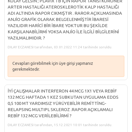
KOLAY GELSİN ; PLAVİX TB İÇİN RAPOR TANISI KORONER
ARTER HASTALIĞI ATEROSKLEROTİK KALP HASTALIĞI
ADI ALTINDA RAPOR CIKMIŞTIR . RAROR AÇIKLMASINDA
ANJİO GRAFİK OLARAK BELGELENMİŞTİR İBARESİ
YAZILIDIR HARİCİ BİR İBARE YOKTUR BU ŞEKİLDE
KARŞILANABİLİRMİ YOKSA ANJİO İLE İLGİLİ BİLGİLERİNİ
YAZILMALIMIDIR. ?
DILAY ECZANESI tarafından, 03.01.2022 11:24 tarihinde soruldu.
Cevapları görebilmek için üye girişi yapmanız
gerekmektedir.
İYİ ÇALIŞMALAR INTERFERON 44 MCG 1X1 VEYA REBİF
132 MCG HAFTADA 1 KEZ SUBKUTAN UYGULAMA EDDS
0,5 100 MT YARDIMSIZ YÜRÜYEBİLİR REMİTTİNG-
RELAPSING MULTIPL SKLEROZ .RAPOR AÇIKLAMALI
REBİF 132 MCG VERİLEBİLİRMİ ?
DILAY ECZANESI tarafından, 15.12.2021 10:01 tarihinde soruldu.