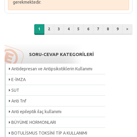
gerekmektedir.
1
2
3
4
5
6
7
8
9
>
SORU-CEVAP KATEGORİLERİ
Antidepresan ve Antipsikotiklerin Kullanımı
E-İMZA
SUT
Anti Tnf
Anti epileptik ilaç kullanımı
BÜYÜME HORMONLARI
BOTULİSMUS TOKSİNİ TİP A KULLANIMI