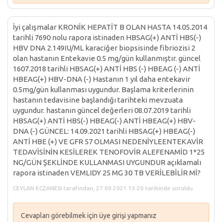
İyi çalışmalar KRONİK HEPATİT B OLAN HASTA 14.05.2014
tarihli 7690 nolu rapora istinaden HBSAG(+) ANTİ HBS(-)
HBV DNA 2.149IU/ML karaciğer biopsisinde fibriozisi 2
olan hastanın Entekavie 0.5 mg/gün kullanmıştır. güncel
1607.2018 tarihli HBSAG(+) ANTİ HBS (-) HBEAG (-) ANTİ
HBEAG(+) HBV-DNA (-) Hastanın 1 yıl daha entekavir
0.5mg/gün kullanması uygundur. Başlama kriterlerinin
hastanın tedavisine başlandığı tarihteki mevzuata
uygundur. hastanın güncel değerleri 08.07.2019 tarihli
HBSAG(+) ANTİ HBS(-) HBEAG(-) ANTİ HBEAG(+) HBV-
DNA (-) GÜNCEL: 14.09.2021 tarihli HBSAG(+) HBEAG(-)
ANTİ HBE (+) VE GFR 57 OLMASI NEDENİYLEENTEKAVİR
TEDAVİSİNİN KESİLEREK TENOFOVİR ALEFENAMİD 1*25
NG/GÜN ŞEKLİNDE KULLANMASI UYGUNDUR açıklamalı
rapora istinaden VEMLIDY 25 MG 30 TB VERİLEBİLİR Mİ?
CEYLAN ECZANESI tarafından, 27.09.2021 13:20 tarihinde soruldu.
Cevapları görebilmek için üye girişi yapmanız