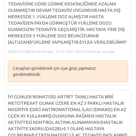
TEDAVİSİNE GÖRE GÖRME KESKİNLİĞİNDE AZALMA
OLMAMIŞTIR DEVAM TEDAVİSİ UYGUNDUR.HASTA DIŞ
MERKESDE 1. YÜKLEME DOZ ALMIŞTIR HASTA
TEDAVİDEN FAYDA GÖRMÜŞTÜR YÜKLEME DOZU
OLMAKSIZIN TEDAVİYE GEÇİLMİŞTİR. HASTAYA YİNE DIŞ
MERKEZDE 3 YÜKLEME DOZ BEVACİZUMAB
(ALTUZAN)YÜKLEME YAPILMIŞTIR.EYLEA VERILEBİLİRMİ?
DILAY ECZANESI tarafından, 14.12.2021 09:37 tarihinde soruldu.
Cevapları görebilmek için üye girişi yapmanız
gerekmektedir.
İYİ GÜNLER ROMATOİD ARTRİT TANILI HASTA BİRİ
METOTREXAT OLMAK ÜZERE EN AZ 3 FARKLI HASTALIK
MODİFİYE EDİCİ ANTİROMATİZMAL İLACI (DMARD) EN AZ
ÜÇER AY KULLANMIŞ OLMASINA RAĞMEN HASTALIK
AKTİVİTESİ KONTROL ALTINA ALINAMAYAN (HASTALIK
AKTİVİTE SKORU (DAS28)>5.1 OLAN) HASTAYA
GOLİMUMAB ETKEN MADDELİ İLAÇ TEDAVİSİ BAŞLANMIŞ