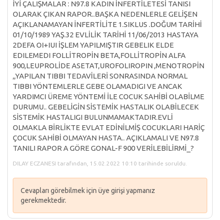
İYİ ÇALIŞMALAR : N97.8 KADIN İNFERTİLETESİ TANISI
OLARAK ÇIKAN RAPOR..BAŞKA NEDENLERLE GELİŞEN
AÇIKLANAMAYAN İNFERTİLİTE 1.SIKLUS .DOĞUM TARİHİ
01/10/1989 YAŞ.32 EVLİLİK TARİHİ 11/06/2013 HASTAYA
2DEFA OI+IUI İŞLEM YAPILMIŞTIR GEBELIK ELDE
EDILEMEDI FOLLİTROPİN BETA,FOLLİTROPİN ALFA
900,LEUPROLİDE ASETAT,UROFOLIROPIN ,MENOTROPİN
,,YAPILAN TIBBI TEDAVİLERİ SONRASINDA NORMAL
TIBBI YÖNTEMLERLE GEBE OLAMADIGI VE ANCAK
YARDIMCI ÜREME YÖNTEMİ İLE COCUK SAHİBİ OLABİLME
DURUMU.. GEBELİGİN SİSTEMİK HASTALIK OLABİLECEK
SİSTEMİK HASTALIGI BULUNMAMAKTADIR.EVLİ
OLMAKLA BİRLİKTE EVLAT EDİNİLMİŞ COCUKLARI HARİÇ
ÇOCUK SAHİBİ OLMAYAN HASTA.. AÇIKLAMALI VE N97.8
TANILI RAPOR A GÖRE GONAL-F 900 VERİLEBİLİRMİ_?
DILAY ECZANESI tarafından, 15.02.2022 10:10 tarihinde soruldu.
Cevapları görebilmek için üye girişi yapmanız
gerekmektedir.