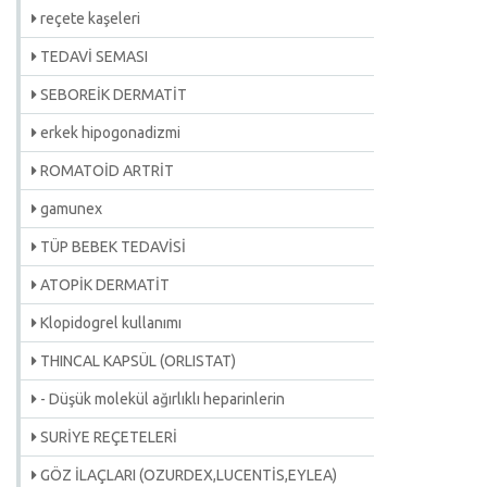
reçete kaşeleri
TEDAVİ SEMASI
SEBOREİK DERMATİT
erkek hipogonadizmi
ROMATOİD ARTRİT
gamunex
TÜP BEBEK TEDAVİSİ
ATOPİK DERMATİT
Klopidogrel kullanımı
THINCAL KAPSÜL (ORLISTAT)
- Düşük molekül ağırlıklı heparinlerin
SURİYE REÇETELERİ
GÖZ İLAÇLARI (OZURDEX,LUCENTİS,EYLEA)