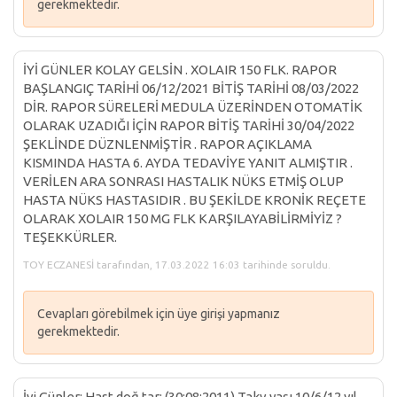
gerekmektedir.
İYİ GÜNLER KOLAY GELSİN . XOLAIR 150 FLK. RAPOR
BAŞLANGIÇ TARİHİ 06/12/2021 BİTİŞ TARİHİ 08/03/2022
DİR. RAPOR SÜRELERİ MEDULA ÜZERİNDEN OTOMATİK
OLARAK UZADIĞI İÇİN RAPOR BİTİŞ TARİHİ 30/04/2022
ŞEKLİNDE DÜZNLENMİŞTİR . RAPOR AÇIKLAMA
KISMINDA HASTA 6. AYDA TEDAVİYE YANIT ALMIŞTIR .
VERİLEN ARA SONRASI HASTALIK NÜKS ETMİŞ OLUP
HASTA NÜKS HASTASIDIR . BU ŞEKİLDE KRONİK REÇETE
OLARAK XOLAIR 150 MG FLK KARŞILAYABİLİRMİYİZ ?
TEŞEKKÜRLER.
TOY ECZANESİ tarafından, 17.03.2022 16:03 tarihinde soruldu.
Cevapları görebilmek için üye girişi yapmanız
gerekmektedir.
İyi Günler: Hast.doğ.tar: (30:08:2011) Takv yaşı 10/6/12 yıl.