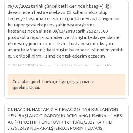
09/03/2022 tarihli güncel tetkiklerinde hbsag(+) liği
devam eden hasta entekavir 05 kullanmakta olup
tedaviye başlama kriterleri o günkü mevzuata uygundur.
bu rapor gaziantep ünv şahinbey araştırma
hastanesinden alınan 08/03/2018 tarih 253275300
protokollü rapora istinaden veri,lmiştir. tedaviye idame
etmesi uygundur. rapor devlet hastanesi enfeksiyon
uzamı tarafından çıkarılmıştır. bu rapor a istinaden viratit
05 verilebilinirmi? şimdiden tşk ederim eczacım..
SEVGI ECZANESI tarafından, 09.03.2022 12:24 tarihinde soruldu.
Cevapları görebilmek için üye girişi yapmanız
gerekmektedir.
GUNAYDIN. HASTAMIZ HİREVAC 245 TAB KULLANIYOR.
YENİ BAŞLANGIÇ. RAPORUN ACIKLAMA KISMINA.--- HBS
AG (+) POZITIF TENOFOVIR 1x1 10/02/2022 TARİHLI
373662438 NUMARALŞI SIKLOSPORIN TEDAVİSİ