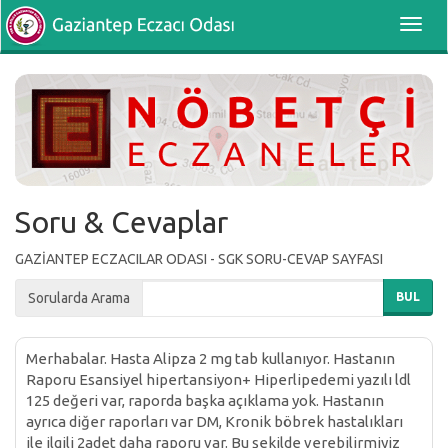
Toggl
navig
Soru & Cevaplar
GAZİANTEP ECZACILAR ODASI - SGK SORU-CEVAP SAYFASI
Sorularda Arama
BUL
Merhabalar. Hasta Alipza 2 mg tab kullanıyor. Hastanın
Raporu Esansiyel hipertansiyon+ Hiperlipedemi yazılı ldl
125 değeri var, raporda başka açıklama yok. Hastanın
ayrıca diğer raporları var DM, Kronik böbrek hastalıkları
ile ilgili 2adet daha raporu var. Bu şekilde verebilirmiyiz