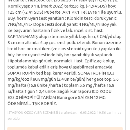
Kemik yaşı: 9 YIL (mart 2022) tartı;26 kg. (-1,94 SDS) boy;
125 cm (-2,41 SDS) Puberte: AK1 PK1 Tel.Evre 1 ile uyumlu.
Büy. horm uyarı test yanıtları : Klonidin testi doruk yanıt:
7NG/ML/NL- Dopa testi doruk yanıt: 4 NG/ML/N Boy yak.
ile başvuran hastanın fizik ve lab. incel. sist. hast.
SAPTANMAMIŞ olup izleminde yıllık büy. hızı, 3 CM/yıl olup
5 cm.nin altında. 6 ay çoc. end. polk. izlendi. Bunun üzerine
troid hor. normal iken (ve cins steroid uyarı ile ) yapılan iki
büy. horm uyarı testinde büy hor yanıt düşük saptandı.
Hipotalamohip.görünt. normaldi. Hast. Epifiz.açık olup,
toplumda kabul edilir eriş boya ulaşabilmesi amacıyla
SOMATROPİN ted baş. karar verildi. SOMATROPİN 0,03
mg/kg/doz ile0,8mg/gün (2,4 ünite/gün) her gece top. 5,6
mg/hafta (16,8 ünite /hafta ) toplam 5,6 mg /hafta 16,8
iü/hafta 1 gün 1 2,4 ünite. Sağlık kur raporu ICD KODU
E23.0 HİPOPİTÜİTARİZM Buna göre SAİZEN 12 MG
ÖDENİRMİ... TŞK EDERİZ.
ISTASYON ÖZSÖYLER ECZANESİ tarafından, 16.03.2022 10:56 tarihinde
soruldu.