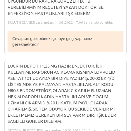
UYGUNDUR BU RAPORA GÖRE ZEFFIX TB
VEREBİLİRMİYİM REÇETEYİ YAZAN DOKTOR İSE
ENFEKSİYON HASTALIKLARI TŞK EDERİM
BULUT ECZANESI tarafından, 11.03.2022 17:06 tarihinde soruldu.
Cevapları görebilmek için üye girişi yapmanız
gerekmektedir.
LUCRIN DEPOT 11,25 MG HAZIR ENJEKTOR. İLK
KULLANIMI, RAPORUN ACIKLAMA KISMINA LOPROLID
ASETAT 1x1 ÜC AYDA BİR DİYE YAZILMIŞ. 20.00 EK 4/D
LİSTESINDE YE RALMAYAN HASTALIKLAR. ALT KODU
N80.8 ENDOMETRİOZ, OLARAK CIKARILMIŞ. UZMAN
HEKIM RAPORU KADIN HASTALIKLARI VE DOGUM
UZMANI CIKARMIS, %20 LI KATILIM PAYLI OLARAK
CIKARILMIŞ. SISTEM ODUYOR. BU SEKILDE VERILIR MI
EKLETMEMIZ GEREKEN BIR SEY VAR MIDIR. TŞK EDER
SAGLILLI GUNLER DILEIRM.
BEYZA NUR ECZANESİ tarafından, 10.03.2022 13:43 tarihinde soruldu.