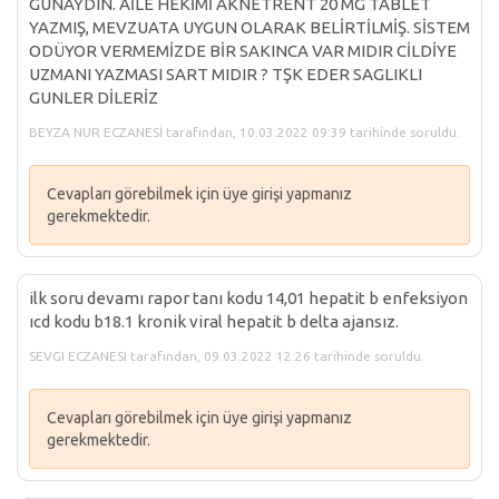
GUNAYDIN. AİLE HEKİMİ AKNETRENT 20 MG TABLET
YAZMIŞ, MEVZUATA UYGUN OLARAK BELİRTİLMİŞ. SİSTEM
ODÜYOR VERMEMİZDE BİR SAKINCA VAR MIDIR CİLDİYE
UZMANI YAZMASI SART MIDIR ? TŞK EDER SAGLIKLI
GUNLER DİLERİZ
BEYZA NUR ECZANESİ tarafından, 10.03.2022 09:39 tarihinde soruldu.
Cevapları görebilmek için üye girişi yapmanız
gerekmektedir.
ilk soru devamı rapor tanı kodu 14,01 hepatit b enfeksiyon
ıcd kodu b18.1 kronik viral hepatit b delta ajansız.
SEVGI ECZANESI tarafından, 09.03.2022 12:26 tarihinde soruldu.
Cevapları görebilmek için üye girişi yapmanız
gerekmektedir.