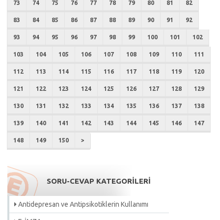
73
74
75
76
77
78
79
80
81
82
83
84
85
86
87
88
89
90
91
92
93
94
95
96
97
98
99
100
101
102
103
104
105
106
107
108
109
110
111
112
113
114
115
116
117
118
119
120
121
122
123
124
125
126
127
128
129
130
131
132
133
134
135
136
137
138
139
140
141
142
143
144
145
146
147
148
149
150
>
SORU-CEVAP KATEGORİLERİ
Antidepresan ve Antipsikotiklerin Kullanımı