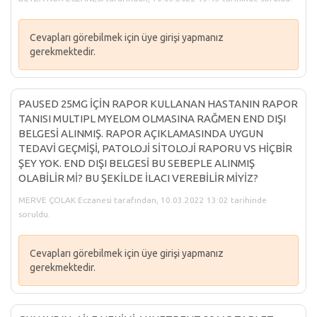
Cevapları görebilmek için üye girişi yapmanız
gerekmektedir.
PAUSED 25MG İÇİN RAPOR KULLANAN HASTANIN RAPOR
TANISI MULTIPL MYELOM OLMASINA RAĞMEN END DIŞI
BELGESİ ALINMIŞ. RAPOR AÇIKLAMASINDA UYGUN
TEDAVİ GEÇMİŞİ, PATOLOJİ SİTOLOJİ RAPORU VS HİÇBİR
ŞEY YOK. END DIŞI BELGESİ BU SEBEPLE ALINMIŞ
OLABİLİR Mİ? BU ŞEKİLDE İLACI VEREBİLİR MİYİZ?
MERVE ÇOLAK Eczanesi tarafından, 10.03.2022 13:02 tarihinde
soruldu.
Cevapları görebilmek için üye girişi yapmanız
gerekmektedir.