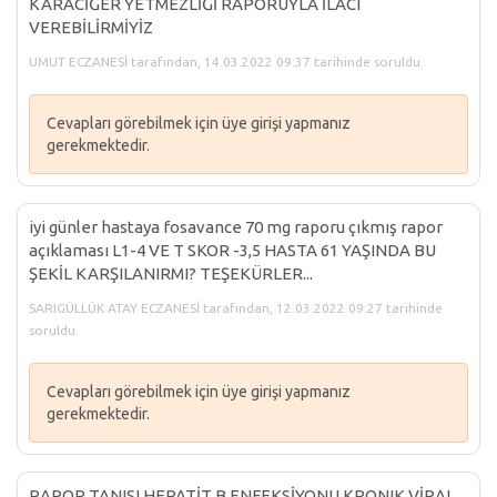
KARACİĞER YETMEZLİĞİ RAPORUYLA İLACI
VEREBİLİRMİYİZ
UMUT ECZANESİ tarafından, 14.03.2022 09:37 tarihinde soruldu.
Cevapları görebilmek için üye girişi yapmanız
gerekmektedir.
iyi günler hastaya fosavance 70 mg raporu çıkmış rapor
açıklaması L1-4 VE T SKOR -3,5 HASTA 61 YAŞINDA BU
ŞEKİL KARŞILANIRMI? TEŞEKÜRLER...
SARIGÜLLÜK ATAY ECZANESİ tarafından, 12.03.2022 09:27 tarihinde
soruldu.
Cevapları görebilmek için üye girişi yapmanız
gerekmektedir.
RAPOR TANISI HEPATİT B ENFEKSİYONU KRONIK VİRAL