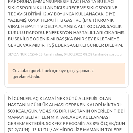
RAPORUNA (IMMUNSUPRESIF ILAC ) HASTA BU ILACI
SIKLOSPORIN KULLANDIGI SURECE VE SIKLOSPORINB
TEDAVISI BİTİMİ 12 AY BOYUNCA KULLANACAK. DIYE
YAZILMIŞ. 06101 HEPATİT B GASTRO (B18.1) KRONIK
VIRAL HEPATİT V DELTA AJANSIZ. ALT KODLARI. SAGLIK
KURULU RAPORU. ENFEKSIYON HASTALIKLARI CIKARMIS.
BU SEKİLDE ODENIR MI BASŞKA BNIR SEY EKLETMEYE
GEREK VAR MIDIR. TSŞ EDER SAGLIKLI GUNLER DILERIM.
BEYZA NUR ECZANESİ tarafından, 04.03.2022 08:28 tarihinde soruldu.
Cevapları görebilmek için üye girişi yapmanız
gerekmektedir.
İYİ GÜNLER. AÇIKLAMA İNEK SÜTÜ ALLERJİSİ OLAN
HASTANIN GÜNLÜK ALMASI GEREKEN KALORİ MİKTARI :
500 KCAL/GÜN, VE 4.5 KG DIR. HASTANIN ÖNERİLEN TIBBİ
MAMAYI BELİRTİLEN MİKTARLARDA KULLANMASI
GEREKMEKTEDİR. SGKFFZ PREGOMİN AS 8*5 ÖLÇEK/GÜN
(32.2/GÜN)- 13 KUTU / AY HİDROLİZE MAMANIN TOLERE