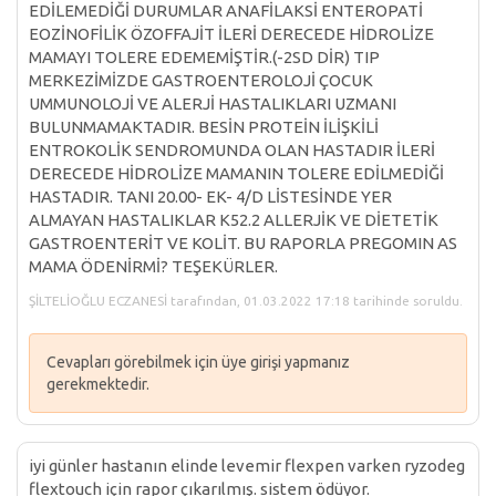
EDİLEMEDİĞİ DURUMLAR ANAFİLAKSİ ENTEROPATİ
EOZİNOFİLİK ÖZOFFAJİT İLERİ DERECEDE HİDROLİZE
MAMAYI TOLERE EDEMEMİŞTİR.(-2SD DİR) TIP
MERKEZİMİZDE GASTROENTEROLOJİ ÇOCUK
UMMUNOLOJİ VE ALERJİ HASTALIKLARI UZMANI
BULUNMAMAKTADIR. BESİN PROTEİN İLİŞKİLİ
ENTROKOLİK SENDROMUNDA OLAN HASTADIR İLERİ
DERECEDE HİDROLİZE MAMANIN TOLERE EDİLMEDİĞİ
HASTADIR. TANI 20.00- EK- 4/D LİSTESİNDE YER
ALMAYAN HASTALIKLAR K52.2 ALLERJİK VE DİETETİK
GASTROENTERİT VE KOLİT. BU RAPORLA PREGOMIN AS
MAMA ÖDENİRMİ? TEŞEKÜRLER.
ŞİLTELİOĞLU ECZANESİ tarafından, 01.03.2022 17:18 tarihinde soruldu.
Cevapları görebilmek için üye girişi yapmanız
gerekmektedir.
iyi günler hastanın elinde levemir flexpen varken ryzodeg
flextouch için rapor çıkarılmış. sistem ödüyor.