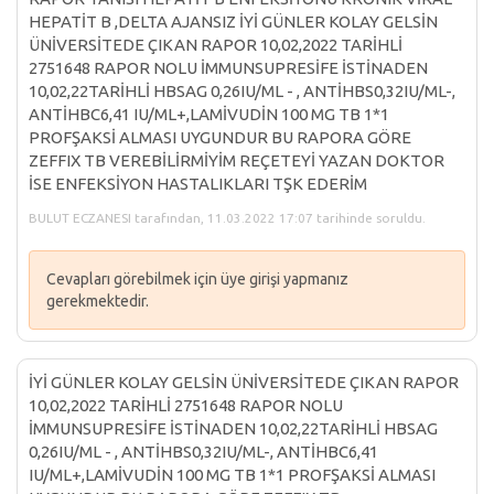
HEPATİT B ,DELTA AJANSIZ İYİ GÜNLER KOLAY GELSİN
ÜNİVERSİTEDE ÇIKAN RAPOR 10,02,2022 TARİHLİ
2751648 RAPOR NOLU İMMUNSUPRESİFE İSTİNADEN
10,02,22TARİHLİ HBSAG 0,26IU/ML - , ANTİHBS0,32IU/ML-,
ANTİHBC6,41 IU/ML+,LAMİVUDİN 100 MG TB 1*1
PROFŞAKSİ ALMASI UYGUNDUR BU RAPORA GÖRE
ZEFFIX TB VEREBİLİRMİYİM REÇETEYİ YAZAN DOKTOR
İSE ENFEKSİYON HASTALIKLARI TŞK EDERİM
BULUT ECZANESI tarafından, 11.03.2022 17:07 tarihinde soruldu.
Cevapları görebilmek için üye girişi yapmanız
gerekmektedir.
İYİ GÜNLER KOLAY GELSİN ÜNİVERSİTEDE ÇIKAN RAPOR
10,02,2022 TARİHLİ 2751648 RAPOR NOLU
İMMUNSUPRESİFE İSTİNADEN 10,02,22TARİHLİ HBSAG
0,26IU/ML - , ANTİHBS0,32IU/ML-, ANTİHBC6,41
IU/ML+,LAMİVUDİN 100 MG TB 1*1 PROFŞAKSİ ALMASI