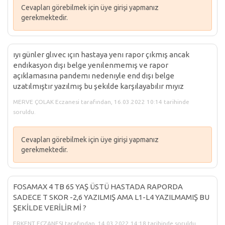
Cevapları görebilmek için üye girişi yapmanız
gerekmektedir.
ıyı günler glıvec ıçın hastaya yenı rapor çıkmış ancak
endıkasyon dışı belge yenılenmemış ve rapor
açıklamasına pandemı nedenıyle end dışı belge
uzatılmıştır yazılmış bu şekılde karşılayabılır mıyız
MERVE ÇOLAK Eczanesi tarafından, 16.03.2022 10:14 tarihinde
soruldu.
Cevapları görebilmek için üye girişi yapmanız
gerekmektedir.
FOSAMAX 4 TB 65 YAŞ ÜSTÜ HASTADA RAPORDA
SADECE T SKOR -2,6 YAZILMIŞ AMA L1-L4 YAZILMAMIŞ BU
ŞEKİLDE VERİLİR Mİ ?
ERKENT ECZANESI tarafından, 14.03.2022 14:18 tarihinde soruldu.