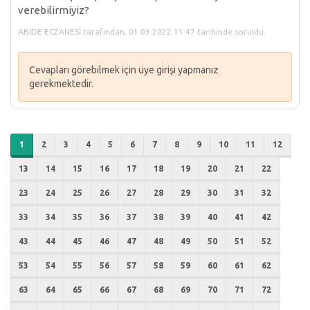
verebilirmiyiz?
ABİDE ECZANESİ tarafından, 01.03.2022 11:47 tarihinde soruldu.
Cevapları görebilmek için üye girişi yapmanız
gerekmektedir.
1
2
3
4
5
6
7
8
9
10
11
12
13
14
15
16
17
18
19
20
21
22
23
24
25
26
27
28
29
30
31
32
33
34
35
36
37
38
39
40
41
42
43
44
45
46
47
48
49
50
51
52
53
54
55
56
57
58
59
60
61
62
63
64
65
66
67
68
69
70
71
72