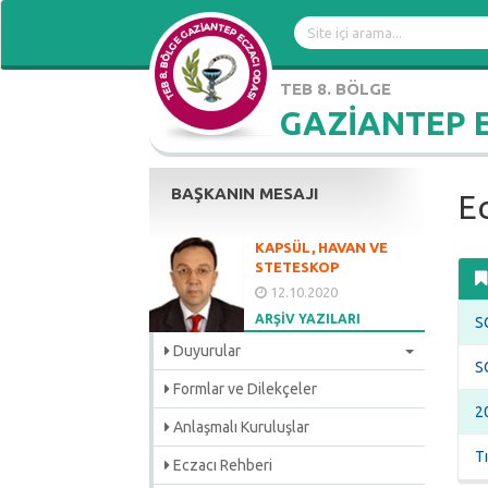
TEB 8. BÖLGE
GAZİANTEP 
BAŞKANIN MESAJI
Ec
KAPSÜL, HAVAN VE
STETESKOP
12.10.2020
ARŞİV YAZILARI
S
Duyurular
S
Formlar ve Dilekçeler
2
Anlaşmalı Kuruluşlar
Tı
Eczacı Rehberi