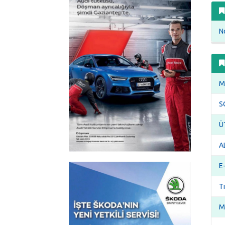
No
M
S
Ü
A
E
T
M