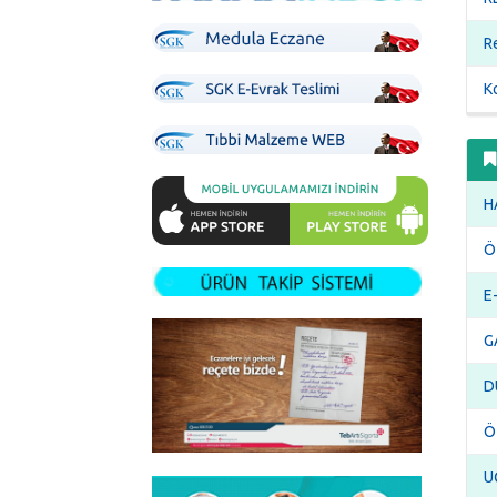
R
K
H
Ö
E-
G
D
Ö
U