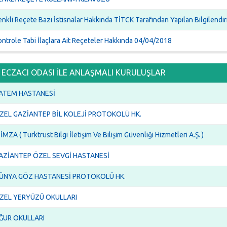
enkli Reçete Bazı İstisnalar Hakkında TİTCK Tarafından Yapılan Bilgilend
ontrole Tabi İlaçlara Ait Reçeteler Hakkında 04/04/2018
ECZACI ODASI İLE ANLAŞMALI KURULUŞLAR
ATEM HASTANESİ
ZEL GAZİANTEP BİL KOLEJİ PROTOKOLÜ HK.
İMZA ( Turktrust Bilgi İletişim Ve Bilişim Güvenliği Hizmetleri A.Ş. )
AZİANTEP ÖZEL SEVGİ HASTANESİ
ÜNYA GÖZ HASTANESİ PROTOKOLÜ HK.
ZEL YERYÜZÜ OKULLARI
ĞUR OKULLARI