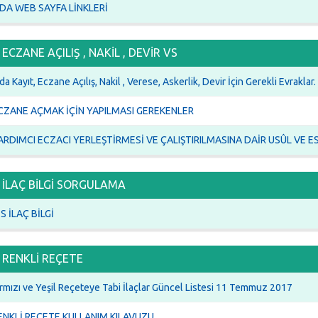
DA WEB SAYFA LİNKLERİ
ECZANE AÇILIŞ , NAKİL , DEVİR VS
a Kayıt, Eczane Açılış, Nakil , Verese, Askerlik, Devir İçin Gerekli Evraklar.
CZANE AÇMAK İÇİN YAPILMASI GEREKENLER
ARDIMCI ECZACI YERLEŞTİRMESİ VE ÇALIŞTIRILMASINA DAİR USÛL VE E
İLAÇ BİLGİ SORGULAMA
TS İLAÇ BİLGİ
RENKLİ REÇETE
rmızı ve Yeşil Reçeteye Tabi İlaçlar Güncel Listesi 11 Temmuz 2017
ENKLİ REÇETE KULLANIM KILAVUZU