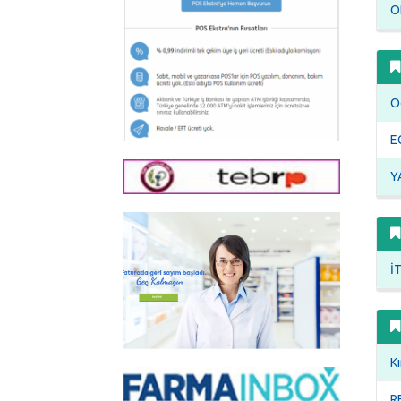
O
Od
E
Y
İ
Kı
R