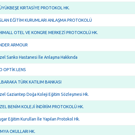
ÜYÜKBEŞE KIRTASİYE PROTOKOL HK.
SLAN EĞİTİM KURUMLARI ANLAŞMA PROTOKOLÜ
HIMALL OTEL VE KONGRE MERKEZİ PROTOKOLÜ HK.
NDER ARMOUR
zel Sanko Hastanesi İle Anlaşma Hakkında
O OPTİK LENS
LBARAKA TÜRK KATILIM BANKASI
zel Gaziantep Doğa Koleji Eğitim Sözleşmesi Hk.
ZEL BENİM KOLEJİ İNDİRİM PROTOKOLÜ HK.
gar Eğitim Kurulları İle Yapılan Protokol Hk.
İMYA OKULLARI HK.