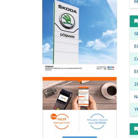
M
G
E
C
E
2
Na
Y