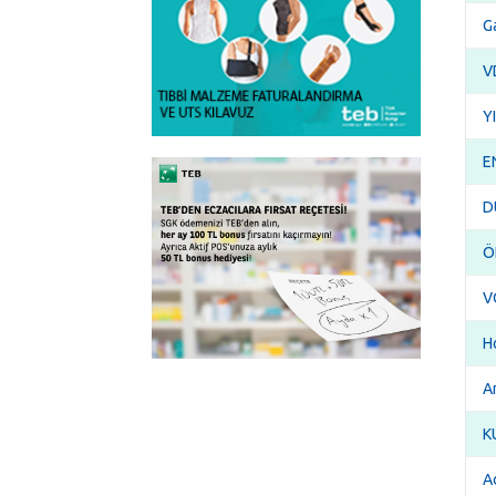
G
V
Y
E
D
Ö
V
H
A
K
Ad