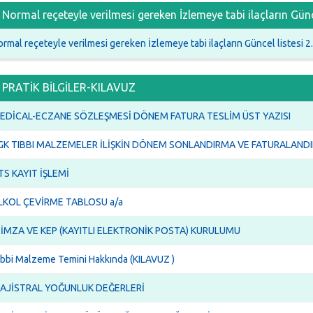
Normal reçeteyle verilmesi gereken İzlemeye tabi ilaçların Günce
rmal reçeteyle verilmesi gereken İzlemeye tabi ilaçların Güncel listesi 2
PRATİK BİLGİLER-KILAVUZ
EDİCAL-ECZANE SÖZLEŞMESİ DÖNEM FATURA TESLİM ÜST YAZISI
GK TIBBI MALZEMELER İLİŞKİN DÖNEM SONLANDIRMA VE FATURALANDI
TS KAYIT İŞLEMİ
LKOL ÇEVİRME TABLOSU a/a
-İMZA VE KEP (KAYITLI ELEKTRONİK POSTA) KURULUMU
ıbbi Malzeme Temini Hakkında (KILAVUZ )
AJİSTRAL YOĞUNLUK DEĞERLERİ