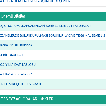
AJİSTRAL İLAÇLAR ÜRÜN YOĞUNLUK DEĞERLERİ
Önemli Bilgiler
EÇİCİ KORUMA KAPSAMINDAKİ SURİYELİLERE AİT FATURALAR
CZANELERDE BULUNDURULMASI ZORUNLU İLAÇ VE TIBBİ MALZEME LİST
orona Virüsü Hakkında
GEBİL OKULLARI
022 YILI AİDAT TABLOSU
sıl Bağ-Kur'lu olunur?
URT DIŞI REÇETE TESLİMATI
TEB ECZACI ODALARI LİNKLERİ