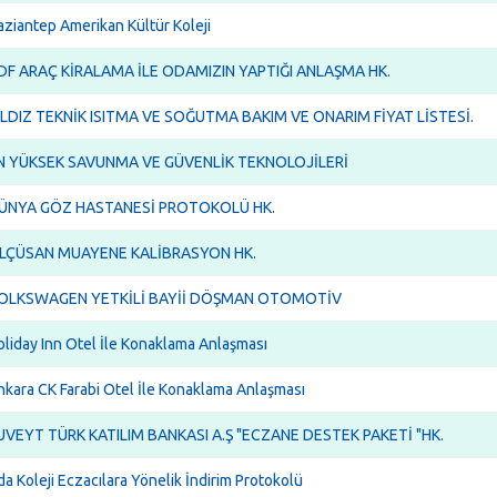
aziantep Amerikan Kültür Koleji
DF ARAÇ KİRALAMA İLE ODAMIZIN YAPTIĞI ANLAŞMA HK.
ILDIZ TEKNİK ISITMA VE SOĞUTMA BAKIM VE ONARIM FİYAT LİSTESİ.
N YÜKSEK SAVUNMA VE GÜVENLİK TEKNOLOJİLERİ
ÜNYA GÖZ HASTANESİ PROTOKOLÜ HK.
LÇÜSAN MUAYENE KALİBRASYON HK.
OLKSWAGEN YETKİLİ BAYİİ DÖŞMAN OTOMOTİV
oliday Inn Otel İle Konaklama Anlaşması
nkara CK Farabi Otel İle Konaklama Anlaşması
UVEYT TÜRK KATILIM BANKASI A.Ş "ECZANE DESTEK PAKETİ "HK.
a Koleji Eczacılara Yönelik İndirim Protokolü